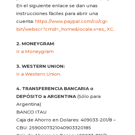
En el siguiente enlace se dan unas
instrucciones fáciles para abrir una
cuenta:
https://www.paypal.com/co/cgi-
bin/webscr?cmd=_home&locale.x=es_XC
.
2. MONEYGRAM
:
Ir a Moneygram
3. WESTERN UNION:
Ir a Western Union.
4. TRANSFERENCIA BANCARIA o
DEPÓSITO a ARGENTINA
(Sólo para
Argentina)
BANCO ITAU
Caja de Ahorro en Dolares: 409033-201/8 –
CBU: 2590007321040903320185