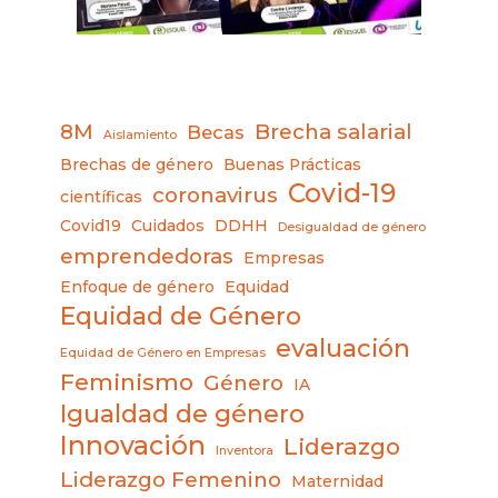
8M
Brecha salarial
Becas
Aislamiento
Brechas de género
Buenas Prácticas
Covid-19
coronavirus
científicas
Covid19
Cuidados
DDHH
Desigualdad de género
emprendedoras
Empresas
Enfoque de género
Equidad
Equidad de Género
evaluación
Equidad de Género en Empresas
Feminismo
Género
IA
Igualdad de género
Innovación
Liderazgo
Inventora
Liderazgo Femenino
Maternidad