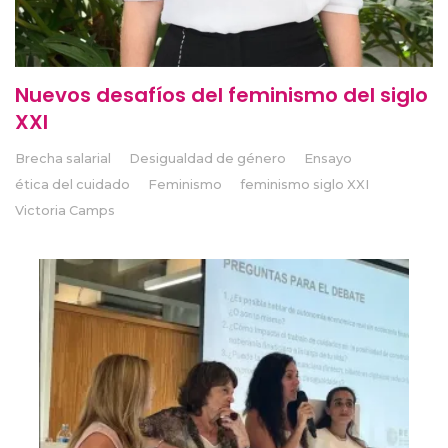
Nuevos desafíos del feminismo del siglo
XXI
Brecha salarial
Desigualdad de género
Ensayo
ética del cuidado
Feminismo
feminismo siglo XXI
Victoria Camps