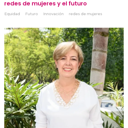
redes de mujeres y el futuro
Equidad
Futuro
Innovación
redes de mujeres