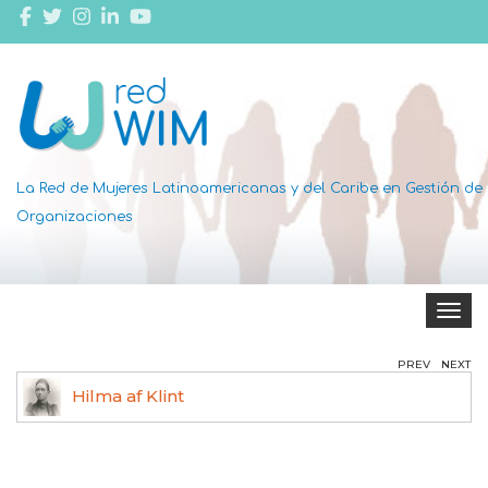
La Red de Mujeres Latinoamericanas y del Caribe en Gestión de
Organizaciones
Toggle 
PREV
NEXT
Hilma af Klint
Ag