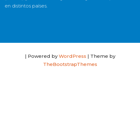
en distintos países.
| Powered by
WordPress
| Theme by
TheBootstrapThemes