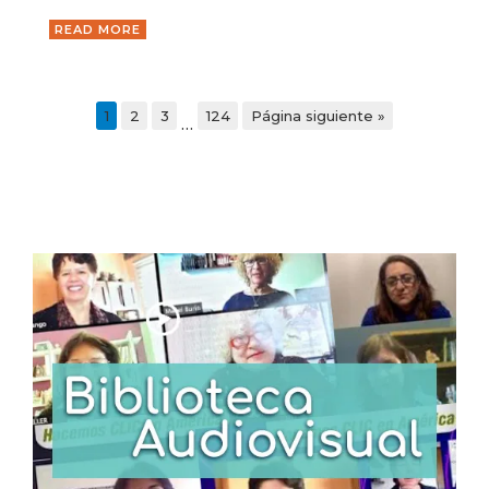
READ MORE
1
2
3
124
Página siguiente »
…