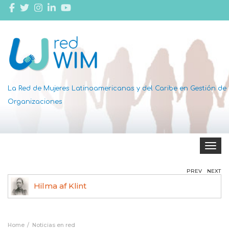
La Red de Mujeres Latinoamericanas y del Caribe en Gestión de
Organizaciones
Toggle 
PREV
NEXT
Hilma af Klint
Ag
Home
Noticias en red