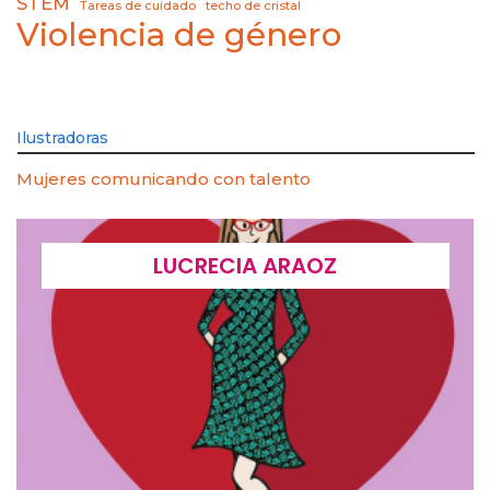
STEM
Tareas de cuidado
techo de cristal
Violencia de género
Ilustradoras
Mujeres comunicando con talento
LUCRECIA ARAOZ