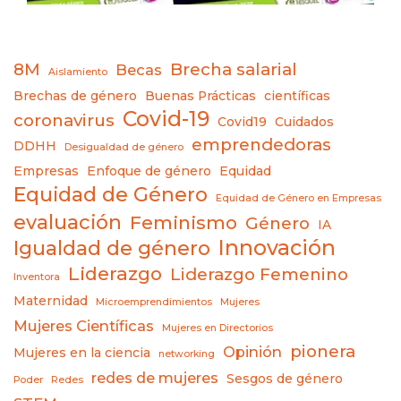
8M
Brecha salarial
Becas
Aislamiento
Brechas de género
Buenas Prácticas
científicas
Covid-19
coronavirus
Covid19
Cuidados
emprendedoras
DDHH
Desigualdad de género
Empresas
Enfoque de género
Equidad
Equidad de Género
Equidad de Género en Empresas
evaluación
Feminismo
Género
IA
Innovación
Igualdad de género
Liderazgo
Liderazgo Femenino
Inventora
Maternidad
Microemprendimientos
Mujeres
Mujeres Científicas
Mujeres en Directorios
pionera
Opinión
Mujeres en la ciencia
networking
redes de mujeres
Sesgos de género
Poder
Redes