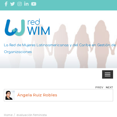
La Red de Mujeres Latinoamericanas y del Caribe en Gestión de
Organizaciones
Toggle 
PREV
NEXT
Ángela Ruiz Robles
Home
evaluación feminista