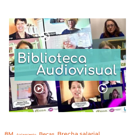
8M
Brecha salarial
Becas
Aislamiento