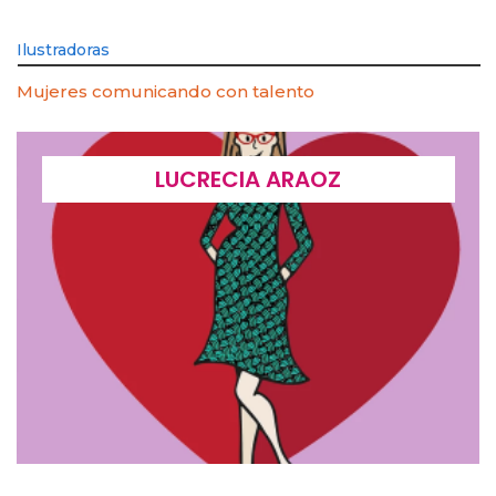
Ilustradoras
Mujeres comunicando con talento
LUCRECIA ARAOZ