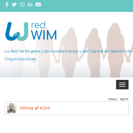
La Red de Mujeres Latinoamericanas y del Caribe en Gestión de
Organizaciones
Toggle 
PREV
NEXT
Hilma af Klint
Ag