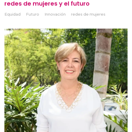
redes de mujeres y el futuro
Equidad
Futuro
Innovación
redes de mujeres