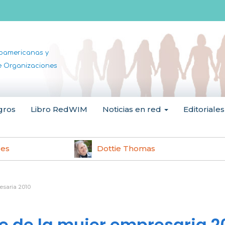
noamericanas y
de Organizaciones
gros
Libro RedWIM
Noticias en red
Editoriales
les
Dottie Thomas
saria 2010
 de la mujer empresaria 2