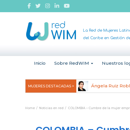
La Red de Mujeres Lati
del Caribe en Gestión 
Inicio
Sobre RedWIM
Nuestros lo
jeoma Uchegbu, pionera en
Ángela Ruiz Rob
MUJERES DESTACADAS >
anomedicina
Home
Noticias en red
COLOMBIA – Cumbre de la mujer empre
COLOMBIA – Cumbre