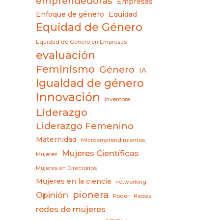
emprendedoras
Empresas
Enfoque de género
Equidad
Equidad de Género
Equidad de Género en Empresas
evaluación
Feminismo
Género
IA
Igualdad de género
Innovación
Inventora
Liderazgo
Liderazgo Femenino
Maternidad
Microemprendimientos
Mujeres Científicas
Mujeres
Mujeres en Directorios
Mujeres en la ciencia
networking
pionera
Opinión
Poder
Redes
redes de mujeres