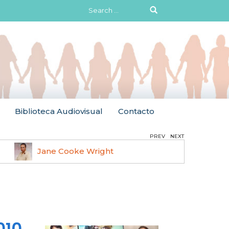
Search
for:
Biblioteca Audiovisual
Contacto
PREV
NEXT
Jane Cooke Wright
Ruth 
010