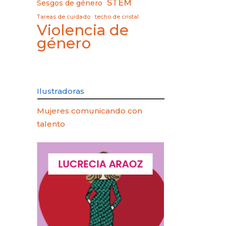
STEM
Sesgos de género
Tareas de cuidado
techo de cristal
Violencia de
género
Ilustradoras
Mujeres comunicando con
talento
QUES
LUCRECIA ARAOZ
LUCIA 