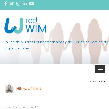
La Red de Mujeres Latinoamericanas y del Caribe en Gestión de
Organizaciones
Toggle 
PREV
NEXT
Hilma af Klint
Ag
Home
Noticias en red