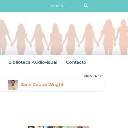
Search
for:
Biblioteca Audiovisual
Contacto
PREV
NEXT
Jane Cooke Wright
Ruth 