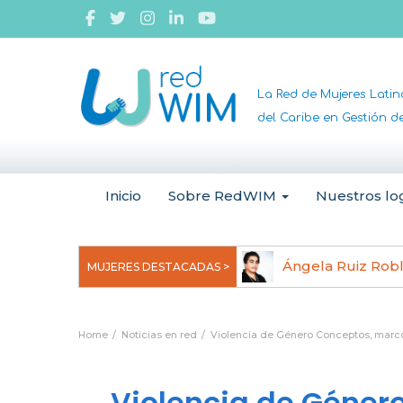
La Red de Mujeres Lati
del Caribe en Gestión 
Inicio
Sobre RedWIM
Nuestros lo
jeoma Uchegbu, pionera en
Ángela Ruiz Rob
MUJERES DESTACADAS >
anomedicina
Home
Noticias en red
Violencia de Género Conceptos, marco 
Violencia de Géner