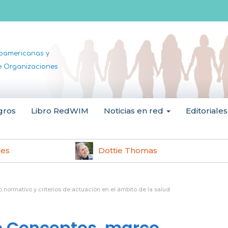
noamericanas y
de Organizaciones
gros
Libro RedWIM
Noticias en red
Editoriales
les
Dottie Thomas
normativo y criterios de actuación en el ámbito de la salud
o Conceptos, marco