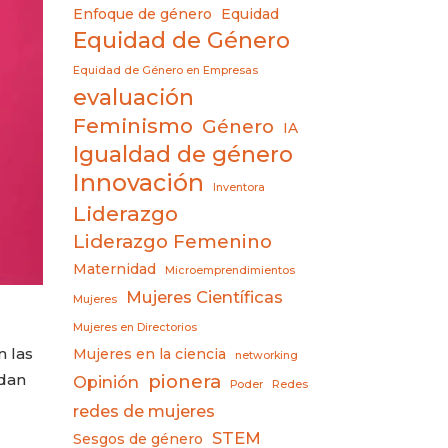
Enfoque de género
Equidad
Equidad de Género
Equidad de Género en Empresas
evaluación
Feminismo
Género
IA
Igualdad de género
Innovación
Inventora
Liderazgo
Liderazgo Femenino
Maternidad
Microemprendimientos
Mujeres Científicas
Mujeres
Mujeres en Directorios
n las
Mujeres en la ciencia
networking
pionera
ndan
Opinión
Poder
Redes
redes de mujeres
STEM
Sesgos de género