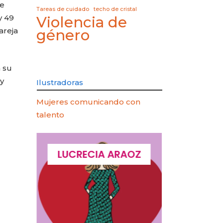
de
Tareas de cuidado
techo de cristal
y 49
Violencia de
areja
género
n su
y
Ilustradoras
Mujeres comunicando con
talento
QUES
LUCRECIA ARAOZ
LUCIA 