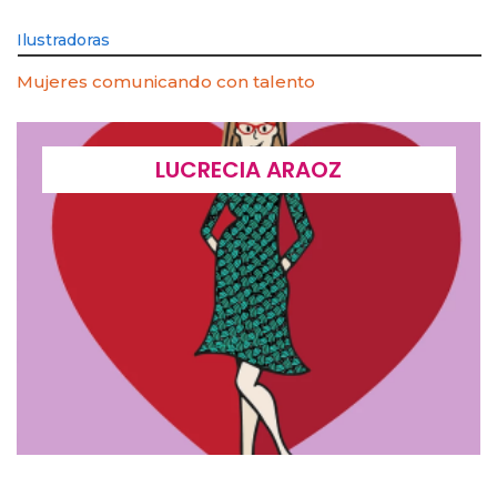
Ilustradoras
Mujeres comunicando con talento
LUCRECIA ARAOZ