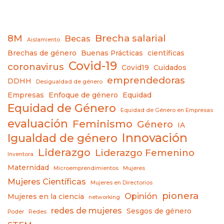
8M
Brecha salarial
Becas
Aislamiento
Brechas de género
Buenas Prácticas
científicas
Covid-19
coronavirus
Covid19
Cuidados
emprendedoras
DDHH
Desigualdad de género
Empresas
Enfoque de género
Equidad
Equidad de Género
Equidad de Género en Empresas
evaluación
Feminismo
Género
IA
Innovación
Igualdad de género
Liderazgo
Liderazgo Femenino
Inventora
Maternidad
Microemprendimientos
Mujeres
Mujeres Científicas
Mujeres en Directorios
pionera
Opinión
Mujeres en la ciencia
networking
redes de mujeres
Sesgos de género
Poder
Redes