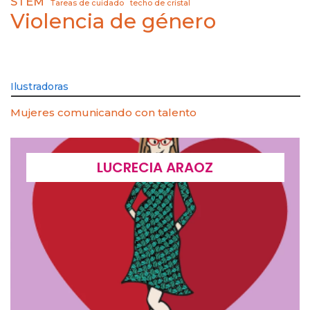
STEM
Tareas de cuidado
techo de cristal
Violencia de género
Ilustradoras
Mujeres comunicando con talento
LUCRECIA ARAOZ