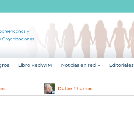
noamericanas y
de Organizaciones
gros
Libro RedWIM
Noticias en red
Editoriales
les
Dottie Thomas