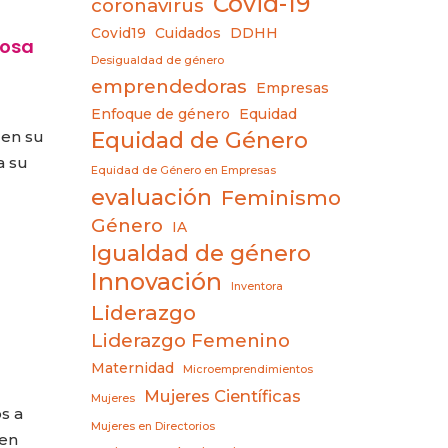
Covid-19
coronavirus
Covid19
Cuidados
DDHH
losa
Desigualdad de género
emprendedoras
Empresas
Enfoque de género
Equidad
 en su
Equidad de Género
a su
Equidad de Género en Empresas
evaluación
Feminismo
Género
IA
Igualdad de género
Innovación
Inventora
Liderazgo
Liderazgo Femenino
Maternidad
Microemprendimientos
Mujeres Científicas
Mujeres
s a
Mujeres en Directorios
-en