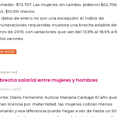
medio- $72.757. Las mujeres, en cambio, pidieron $62.706,
ir, $10.051 menos.
 datos de enero no son una excepción: el índice de
uneraciones requeridas muestra una brecha estable d
zo de 2019, con variaciones que van del 13,9% al 18,5% a f
los varones.
AD MORE
cias en red
 brecha salarial entre mujeres y hombres
 enero, 2020
nte: Diario Femenino Autora: Mariana Carbajal El año que
CARLA PILLA
PATRICIA JA
an licencia por maternidad, las mujeres cobran menos
inaldo y esa diferencia puede llegar a ser de hasta un 50