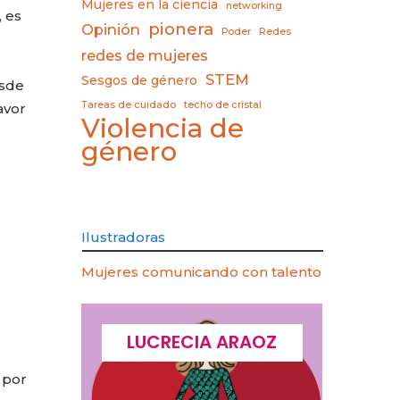
Mujeres en la ciencia
networking
 es
pionera
Opinión
Poder
Redes
redes de mujeres
STEM
Sesgos de género
esde
Tareas de cuidado
techo de cristal
avor
Violencia de
género
Ilustradoras
Mujeres comunicando con talento
CQUES
LUCRECIA ARAOZ
LU
 por