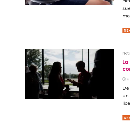
cie
sue
may
RE
Noti
La
co
8
De 
un 
lic
RE