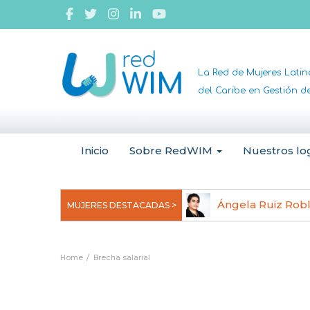
La Red de Mujeres Lati
del Caribe en Gestión 
Inicio
Sobre RedWIM
Nuestros lo
jeoma Uchegbu, pionera en
Ángela Ruiz Rob
MUJERES DESTACADAS >
anomedicina
Home
Brecha salarial