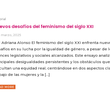
orial
evos desafíos del feminismo del siglo XXI
3 marzo, 2025
 Adriana Alonso El feminismo del siglo XXI enfrenta nuev
afíos en su lucha por la igualdad de género, a pesar de l
nces legislativos y sociales alcanzados. Este ensayo analiz
ncipales desigualdades persistentes y los obstáculos que
icultan una equidad real, centrándose en dos aspectos cla
bajo de las mujeres y la […]
AD MORE