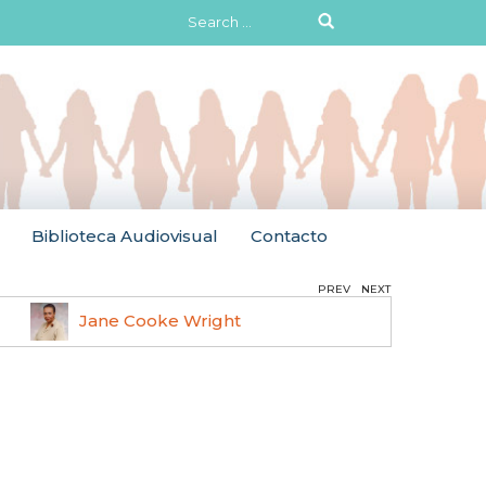
Search
for:
Biblioteca Audiovisual
Contacto
PREV
NEXT
Jane Cooke Wright
Ruth 