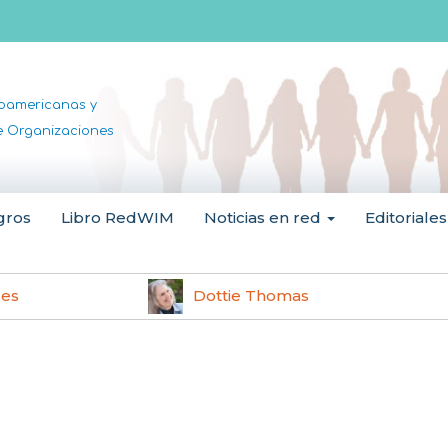
noamericanas y
de Organizaciones
gros
Libro RedWIM
Noticias en red
Editoriales
les
Dottie Thomas