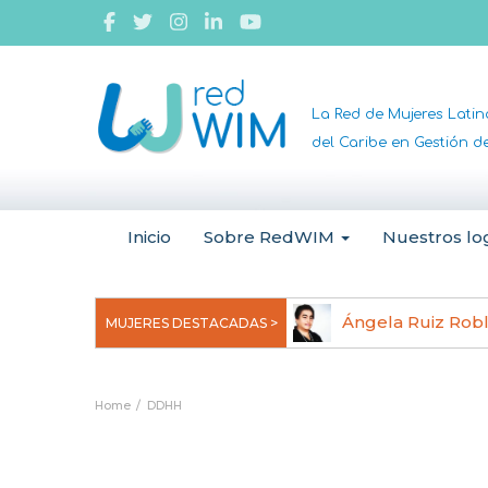
La Red de Mujeres Lati
del Caribe en Gestión 
Inicio
Sobre RedWIM
Nuestros lo
jeoma Uchegbu, pionera en
Ángela Ruiz Rob
MUJERES DESTACADAS >
anomedicina
Home
DDHH