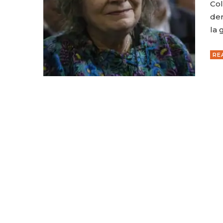
Col
der
la 
RE