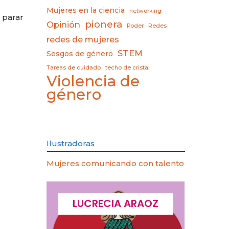
Mujeres en la ciencia
networking
 parar
pionera
Opinión
Poder
Redes
redes de mujeres
STEM
Sesgos de género
Tareas de cuidado
techo de cristal
Violencia de
género
Ilustradoras
Mujeres comunicando con talento
CQUES
LUCRECIA ARAOZ
LU