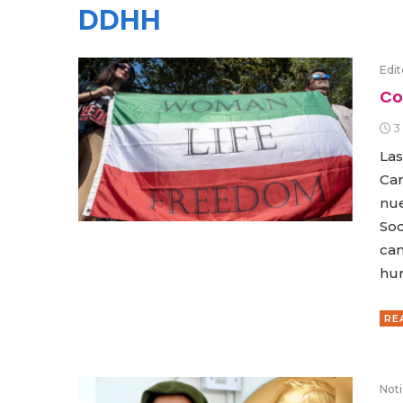
DDHH
Edit
Co
3
Las
Car
nue
Soc
cam
hum
RE
Noti