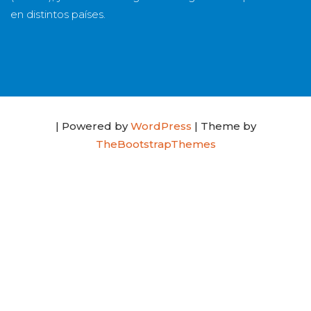
en distintos países.
| Powered by
WordPress
| Theme by
TheBootstrapThemes