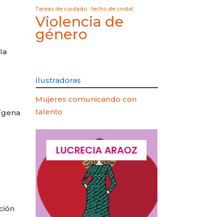
Tareas de cuidado
techo de cristal
Violencia de
género
la
Ilustradoras
Mujeres comunicando con
talento
dígena
QUES
LUCRECIA ARAOZ
LUCIA 
ción