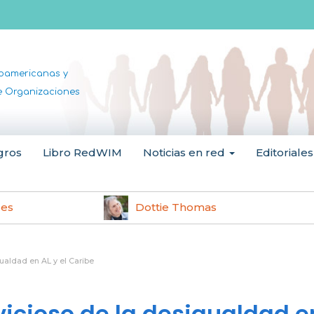
noamericanas y
de Organizaciones
gros
Libro RedWIM
Noticias en red
Editoriales
les
Dottie Thomas
gualdad en AL y el Caribe
 vicioso de la desigualdad e