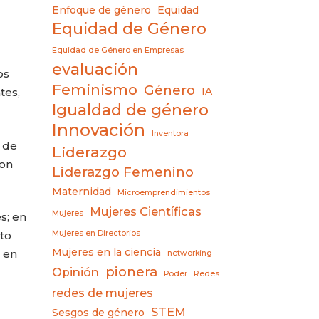
Enfoque de género
Equidad
Equidad de Género
Equidad de Género en Empresas
evaluación
os
Feminismo
Género
IA
tes,
Igualdad de género
Innovación
Inventora
 de
Liderazgo
con
Liderazgo Femenino
Maternidad
Microemprendimientos
Mujeres Científicas
Mujeres
s; en
Mujeres en Directorios
to
Mujeres en la ciencia
 en
networking
pionera
Opinión
Poder
Redes
redes de mujeres
STEM
Sesgos de género