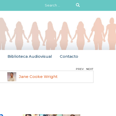
Search
for:
Biblioteca Audiovisual
Contacto
PREV
NEXT
Jane Cooke Wright
Ruth 
n