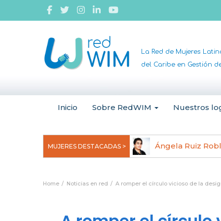
La Red de Mujeres Lati
del Caribe en Gestión 
Inicio
Sobre RedWIM
Nuestros lo
jeoma Uchegbu, pionera en
Ángela Ruiz Rob
MUJERES DESTACADAS >
anomedicina
Home
Noticias en red
A romper el círculo vicioso de la desi
A romper el círculo