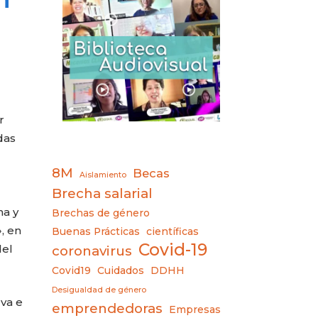
r
das
8M
Becas
Aislamiento
Brecha salarial
na y
Brechas de género
, en
Buenas Prácticas
científicas
Covid-19
del
coronavirus
Covid19
Cuidados
DDHH
Desigualdad de género
lva e
emprendedoras
Empresas