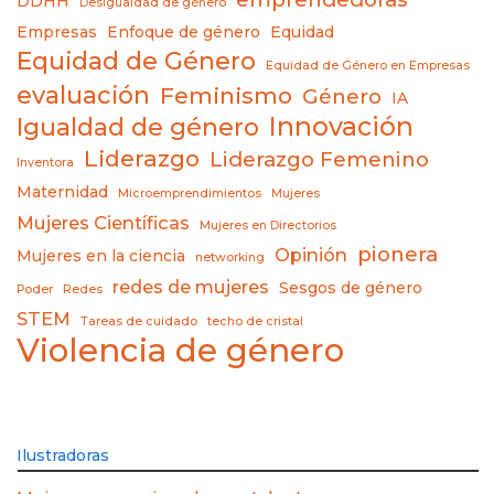
DDHH
Desigualdad de género
Empresas
Enfoque de género
Equidad
Equidad de Género
Equidad de Género en Empresas
evaluación
Feminismo
Género
IA
Innovación
Igualdad de género
Liderazgo
Liderazgo Femenino
Inventora
Maternidad
Microemprendimientos
Mujeres
Mujeres Científicas
Mujeres en Directorios
pionera
Opinión
Mujeres en la ciencia
networking
redes de mujeres
Sesgos de género
Poder
Redes
STEM
Tareas de cuidado
techo de cristal
Violencia de género
Ilustradoras