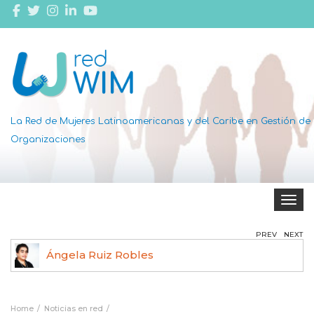
La Red de Mujeres Latinoamericanas y del Caribe en Gestión de
Organizaciones
Toggle 
PREV
NEXT
Dottie Thomas
Home
Noticias en red