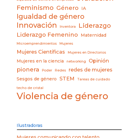
Feminismo
Género
IA
Igualdad de género
Innovación
Liderazgo
Inventora
Liderazgo Femenino
Maternidad
Microemprendimientos
Mujeres
Mujeres Científicas
Mujeres en Directorios
Opinión
Mujeres en la ciencia
networking
pionera
redes de mujeres
Poder
Redes
STEM
Sesgos de género
Tareas de cuidado
techo de cristal
Violencia de género
Ilustradoras
Mujeres comunicando con talento