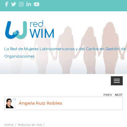
La Red de Mujeres Latinoamericanas y del Caribe en Gestión de
Organizaciones
Toggle 
PREV
NEXT
Dottie Thomas
Home
Noticias en red