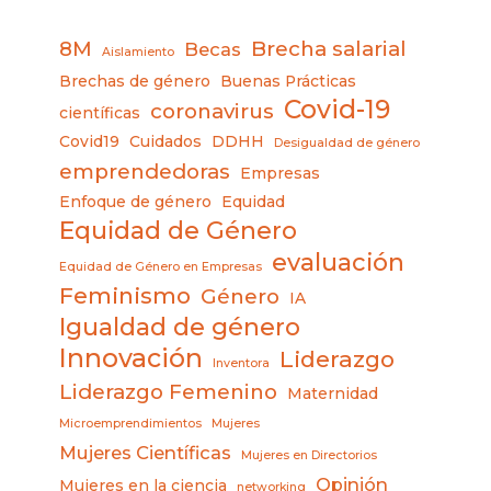
8M
Brecha salarial
Becas
Aislamiento
Brechas de género
Buenas Prácticas
Covid-19
coronavirus
científicas
Covid19
Cuidados
DDHH
Desigualdad de género
emprendedoras
Empresas
Enfoque de género
Equidad
Equidad de Género
evaluación
Equidad de Género en Empresas
Feminismo
Género
IA
Igualdad de género
Innovación
Liderazgo
Inventora
Liderazgo Femenino
Maternidad
Microemprendimientos
Mujeres
Mujeres Científicas
Mujeres en Directorios
Opinión
Mujeres en la ciencia
networking