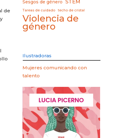
STEM
Sesgos de género
al de
Tareas de cuidado
techo de cristal
Violencia de
y
género
l
Ilustradoras
ollo
Mujeres comunicando con
talento
AOZ
LUCIA PICERNO
ELIANA