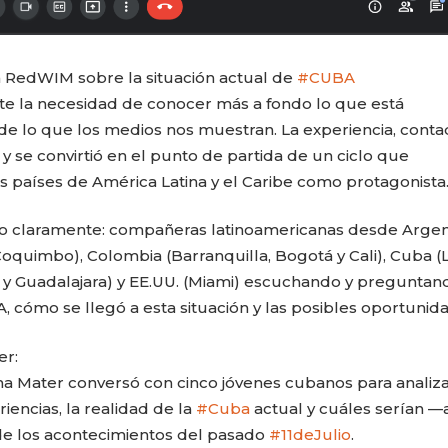
ón RedWIM sobre la situación actual de
#CUBA
e la necesidad de conocer más a fondo lo que está
de lo que los medios nos muestran. La experiencia, conta
 se convirtió en el punto de partida de un ciclo que
 países de América Latina y el Caribe como protagonista
ado claramente: compañeras latinoamericanas desde Argen
(Coquimbo), Colombia (Barranquilla, Bogotá y Cali), Cuba (
 y Guadalajara) y EE.UU. (Miami) escuchando y preguntan
A, cómo se llegó a esta situación y las posibles oportunid
er:
a Mater conversó con cinco jóvenes cubanos para analiza
iencias, la realidad de la
#Cuba
actual y cuáles serían —
 de los acontecimientos del pasado
#11deJulio
.