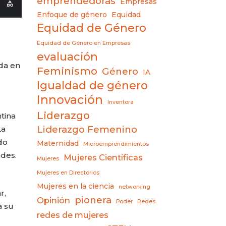
emprendedoras
Empresas
Enfoque de género
Equidad
Equidad de Género
Equidad de Género en Empresas
evaluación
da en
Feminismo
Género
IA
Igualdad de género
.
Innovación
Inventora
Liderazgo
tina
Liderazgo Femenino
La
do
Maternidad
Microemprendimientos
ades.
Mujeres Científicas
Mujeres
Mujeres en Directorios
Mujeres en la ciencia
networking
r,
pionera
Opinión
Poder
Redes
a su
redes de mujeres