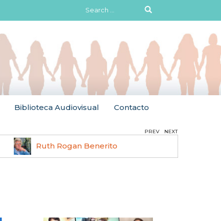
Search
for:
Biblioteca Audiovisual
Contacto
PREV
NEXT
Ruth Rogan Benerito
Hilma 
a