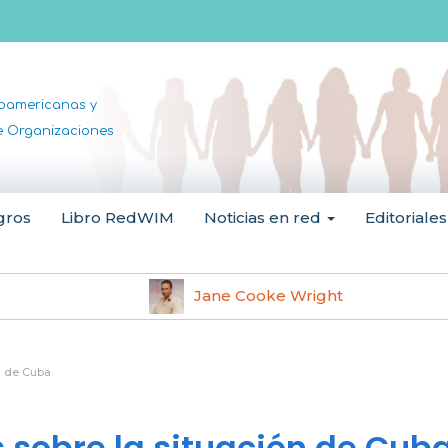
noamericanas y
de Organizaciones
gros
Libro RedWIM
Noticias en red
Editoriales
Jane Cooke Wright
n de Cuba
 sobre la situación de Cub