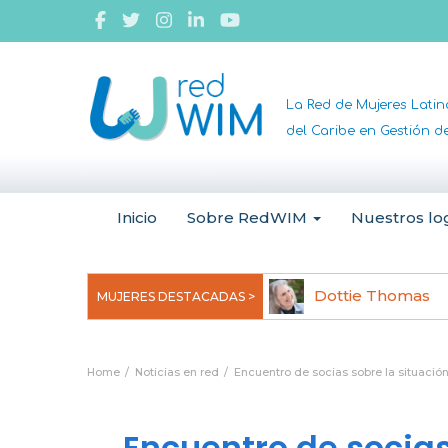
La Red de Mujeres Lati
del Caribe en Gestión 
Inicio
Sobre RedWIM
Nuestros lo
ngela Ruiz Robles
Dottie Thomas
MUJERES DESTACADAS >
Home
Noticias en red
Encuentro de socias sobre la situació
Encuentro de socias