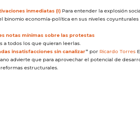
tivaciones inmediatas (I)
Para entender la explosión soci
el binomio economía-política en sus niveles coyunturales 
Tres notas mínimas sobre las protestas
s a todos los que quieran leerlas.
s insatisfacciones sin canalizar
”
por
Ricardo Torres
E
ano advierte que para aprovechar el potencial de desarr
 reformas estructurales.
PATRICIA JACQUES
LUCRECIA AR