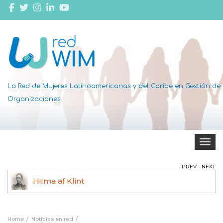
La Red de Mujeres Latinoamericanas y del Caribe en Gestión de
Organizaciones
Toggle 
PREV
NEXT
Hilma af Klint
Ag
Home
Noticias en red