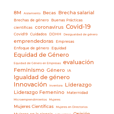
8M
Brecha salarial
Becas
Aislamiento
Brechas de género
Buenas Prácticas
Covid-19
coronavirus
científicas
Covid19
Cuidados
DDHH
Desigualdad de género
emprendedoras
Empresas
Enfoque de género
Equidad
Equidad de Género
evaluación
Equidad de Género en Empresas
Feminismo
Género
IA
Igualdad de género
Innovación
Liderazgo
Inventora
Liderazgo Femenino
Maternidad
Microemprendimientos
Mujeres
Mujeres Científicas
Mujeres en Directorios
Opinión