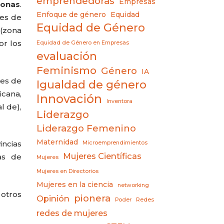
emprendedoras
Empresas
sonas
.
Enfoque de género
Equidad
nes de
Equidad de Género
 (zona
or los
Equidad de Género en Empresas
evaluación
Feminismo
Género
IA
nes de
Igualdad de género
icana,
Innovación
Inventora
l de),
Liderazgo
Liderazgo Femenino
Maternidad
incias
Microemprendimientos
Mujeres Científicas
as de
Mujeres
Mujeres en Directorios
Mujeres en la ciencia
networking
 otros
pionera
Opinión
Poder
Redes
redes de mujeres