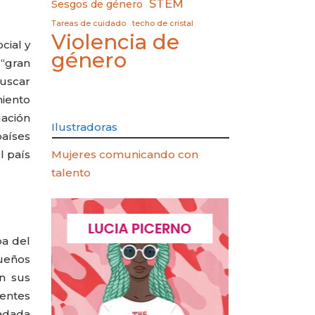
STEM
Sesgos de género
Tareas de cuidado
techo de cristal
Violencia de
cial y
género
 “gran
buscar
iento
uación
Ilustradoras
países
l país
Mujeres comunicando con
talento
AOZ
LUCIA PICERNO
ELIANA
pa del
dueños
en sus
entes
ladada