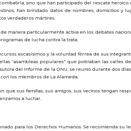
 combatirla, sino que han participado del rescate heroico 
estinos, han brindado datos de nombres, domicilios y lu
tos verdaderos mártires.
 de manera particularmente activa en los debates nacion
 programas de lucha contra la trata.
recursos escasísimos y la voluntad férrea de sus integrant
llas “asambleas populares” que poblaban las calles de
a autora del Informe de la ONU, se reunió durante dos días
 con los miembros de La Alameda.
n que sus familias, sus amigos, sus vecinos tengan resp
menzamos a luchar.
sionado para los Derechos Humanos. Se recomienda su le