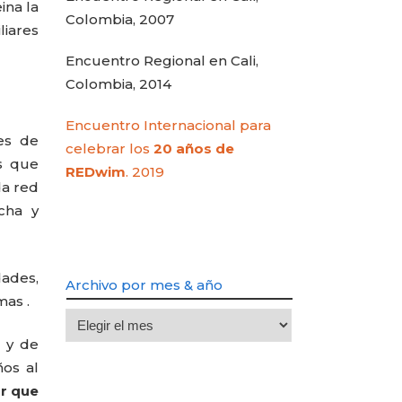
ina la
Colombia, 2007
liares
Encuentro Regional en Cali,
Colombia, 2014
Encuentro Internacional para
les de
celebrar los
20 años de
s que
REDwim
. 2019
da red
cha y
ades,
Archivo por mes & año
mas .
Archivo
por
s y de
mes
os al
&
ar que