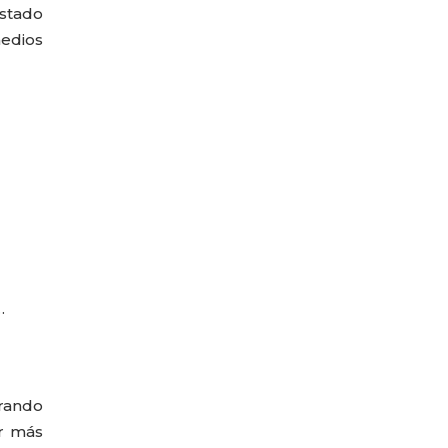
año
stado
edios
…
brando
ar más