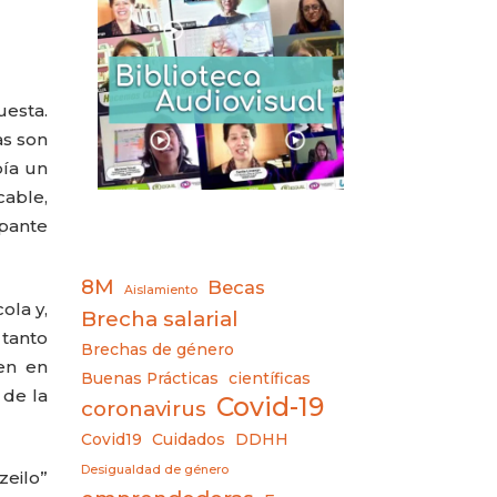
uesta.
as son
bía un
cable,
upante
8M
Becas
Aislamiento
ola y,
Brecha salarial
 tanto
Brechas de género
en en
Buenas Prácticas
científicas
 de la
Covid-19
coronavirus
Covid19
Cuidados
DDHH
Desigualdad de género
zeilo”