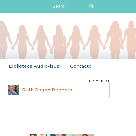
Search
for:
Biblioteca Audiovisual
Contacto
PREV
NEXT
Ruth Rogan Benerito
Hilma 