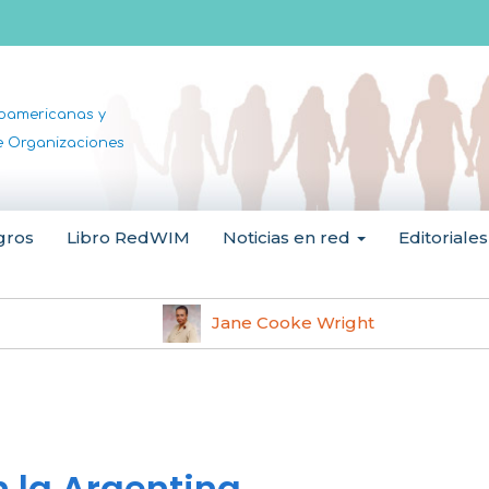
noamericanas y
de Organizaciones
gros
Libro RedWIM
Noticias en red
Editoriales
Jane Cooke Wright
n la Argentina