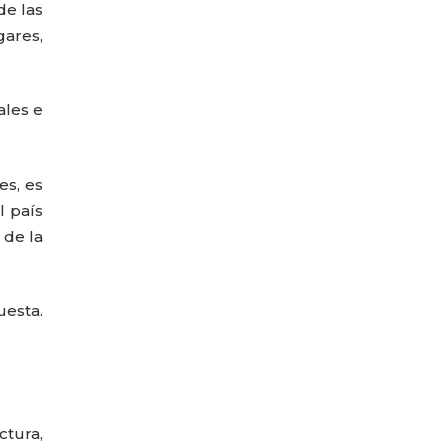
de las
gares,
ales e
es, es
l país
 de la
uesta.
ctura,