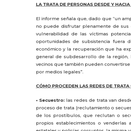
LA TRATA DE PERSONAS DESDE Y HACIA
El informe señala que, dado que “un ampli
no puede disfrutar plenamente de sus d
vulnerabilidad de las víctimas potenci
oportunidades de subsistencia fuera d
económico y la recuperación que ha expe
general de subdesarrollo de la región, 
vecinos que también pueden convertirse en
por medios legales”.
CÓMO PROCEDEN LAS REDES DE TRATA 
CARLA PILLA
• Secuestro:
las redes de trata van desd
proceso de trata (reclutamiento o secuest
de los prostíbulos, que reclutan o sec
propios establecimientos o venderlas 
estatales y policías corruptos, la misma