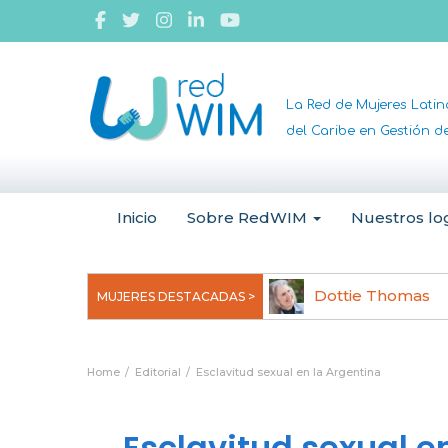
La Red de Mujeres Lati
del Caribe en Gestión 
Inicio
Sobre RedWIM
Nuestros lo
ngela Ruiz Robles
Dottie Thomas
MUJERES DESTACADAS >
Home
Editorial
Esclavitud sexual en la Argentina
Esclavitud sexual e