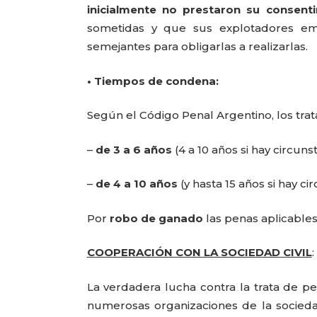
inicialmente no prestaron su consenti
sometidas y que sus explotadores emp
semejantes para obligarlas a realizarlas.
• Tiempos de condena:
Según el Código Penal Argentino, los tra
–
de 3 a 6 años
(4 a 10 años si hay circun
–
de 4 a 10 años
(y hasta 15 años si hay ci
Por
robo de ganado
las penas aplicable
COOPERACIÓN CON LA SOCIEDAD CIVIL
:
La verdadera lucha contra la trata de pe
numerosas organizaciones de la socieda