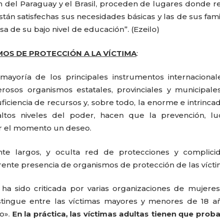
gan del Paraguay y el Brasil, proceden de lugares donde re
án satisfechas sus necesidades básicas y las de sus fami
sa de su bajo nivel de educación”. (Ezeilo)
MOS DE PROTECCIÓN A LA VÍCTIMA
:
mayoría de los principales instrumentos internaciona
sos organismos estatales, provinciales y municipale
uficiencia de recursos y, sobre todo, la enorme e intrinca
ltos niveles del poder, hacen que la prevención, lu
por el momento un deseo.
nte largos, y oculta red de protecciones y complicid
parente presencia de organismos de protección de las vícti
a ha sido criticada por varias organizaciones de mujere
ingue entre las víctimas mayores y menores de 18 añ
to».
En la práctica, las víctimas adultas tienen que prob