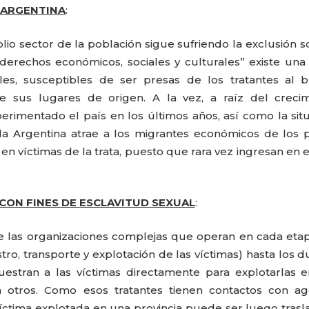
 ARGENTINA
:
o sector de la población sigue sufriendo la exclusión so
erechos económicos, sociales y culturales” existe una
ales, susceptibles de ser presas de los tratantes al 
e sus lugares de origen. A la vez, a raíz del crecim
rimentado el país en los últimos años, así como la sit
la Argentina atrae a los migrantes económicos de los 
 víctimas de la trata, puesto que rara vez ingresan en e
CON FINES DE ESCLAVITUD SEXUAL
:
PATRICIA JACQUES
LUCRECIA AR
e las organizaciones complejas que operan en cada eta
ro, transporte y explotación de las víctimas) hasta los 
uestran a las víctimas directamente para explotarlas 
a otros. Como esos tratantes tienen contactos con ag
 víctima explotada en una provincia puede ser luego tras