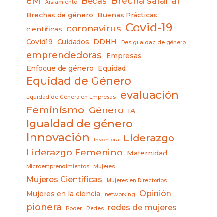
8M
Brecha salarial
Becas
Aislamiento
Brechas de género
Buenas Prácticas
Covid-19
coronavirus
científicas
Covid19
Cuidados
DDHH
Desigualdad de género
emprendedoras
Empresas
Enfoque de género
Equidad
Equidad de Género
evaluación
Equidad de Género en Empresas
Feminismo
Género
IA
Igualdad de género
Innovación
Liderazgo
Inventora
Liderazgo Femenino
Maternidad
Microemprendimientos
Mujeres
Mujeres Científicas
Mujeres en Directorios
Opinión
Mujeres en la ciencia
networking
pionera
redes de mujeres
Poder
Redes