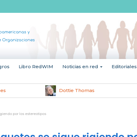
noamericanas y
de Organizaciones
gros
Libro RedWIM
Noticias en red
Editoriales
les
Dottie Thomas
igiendo por los estereotipos
uguetes se sigue rigiendo p