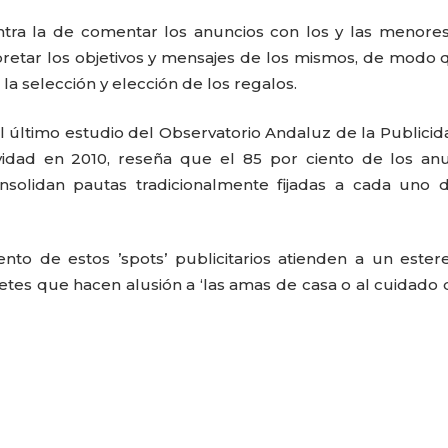
tra la de comentar los anuncios con los y las menore
pretar los objetivos y mensajes de los mismos, de modo 
la selección y elección de los regalos.
 último estudio del Observatorio Andaluz de la Publici
vidad en 2010, reseña que el 85 por ciento de los an
olidan pautas tradicionalmente fijadas a cada uno d
nto de estos ’spots’ publicitarios atienden a un ester
uetes que hacen alusión a ‘las amas de casa o al cuidado 
CARLA PILLA
PATRICIA JAC