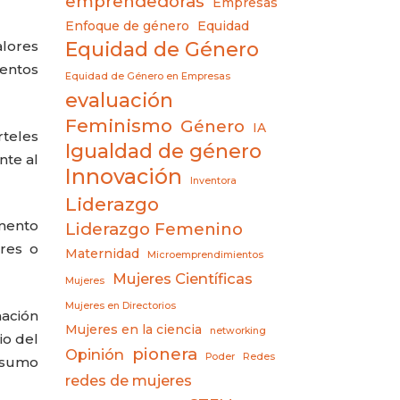
emprendedoras
Empresas
Enfoque de género
Equidad
Equidad de Género
alores
mentos
Equidad de Género en Empresas
evaluación
Feminismo
Género
IA
rteles
Igualdad de género
nte al
Innovación
Inventora
Liderazgo
mento
Liderazgo Femenino
dres o
Maternidad
Microemprendimientos
Mujeres Científicas
Mujeres
Mujeres en Directorios
mación
Mujeres en la ciencia
networking
io del
pionera
Opinión
Poder
Redes
onsumo
redes de mujeres