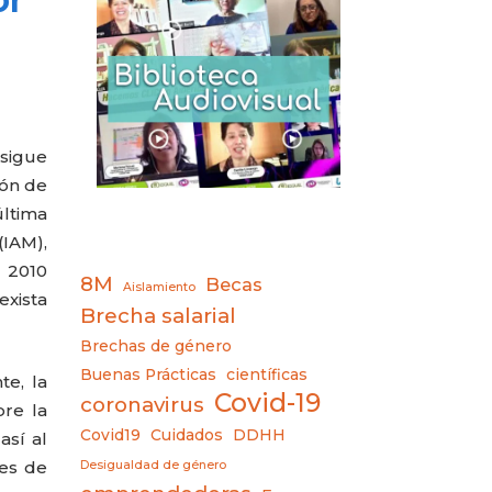
 sigue
ión de
última
(IAM),
 2010
8M
Becas
Aislamiento
exista
Brecha salarial
Brechas de género
Buenas Prácticas
científicas
te, la
Covid-19
coronavirus
bre la
Covid19
Cuidados
DDHH
así al
nes de
Desigualdad de género