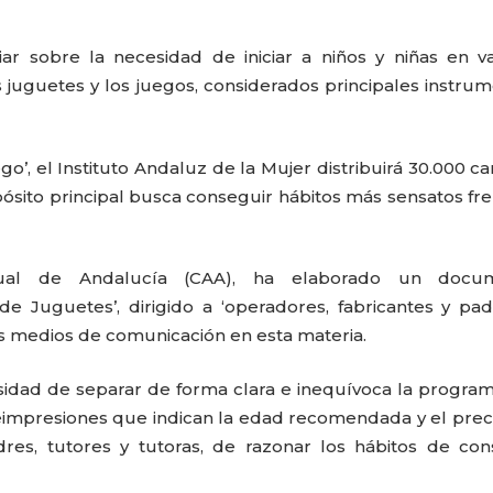
r sobre la necesidad de iniciar a niños y niñas en v
los juguetes y los juegos, considerados principales instru
go’, el Instituto Andaluz de la Mujer distribuirá 30.000 ca
pósito principal busca conseguir hábitos más sensatos fre
sual de Andalucía (CAA), ha elaborado un docu
e Juguetes’, dirigido a ‘operadores, fabricantes y pa
los medios de comunicación en esta materia.
idad de separar de forma clara e inequívoca la progra
reimpresiones que indican la edad recomendada y el prec
dres, tutores y tutoras, de razonar los hábitos de c