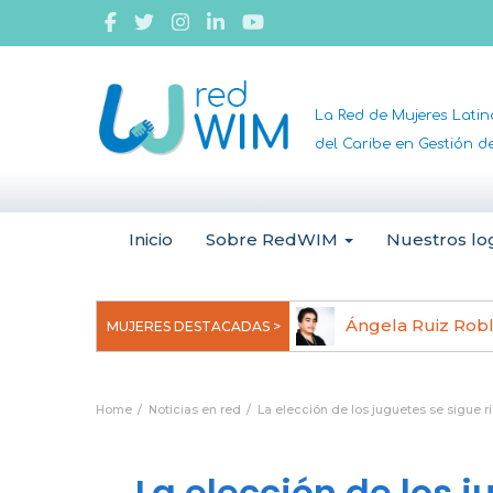
La Red de Mujeres Lati
del Caribe en Gestión 
Inicio
Sobre RedWIM
Nuestros lo
jeoma Uchegbu, pionera en
Ángela Ruiz Rob
MUJERES DESTACADAS >
anomedicina
Home
Noticias en red
La elección de los juguetes se sigue r
La elección de los j