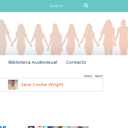
Search
for:
Biblioteca Audiovisual
Contacto
PREV
NEXT
Jane Cooke Wright
Ruth 
or