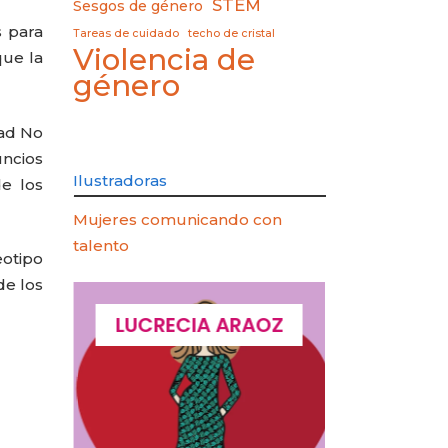
STEM
Sesgos de género
s para
Tareas de cuidado
techo de cristal
Violencia de
que la
género
dad No
uncios
Ilustradoras
e los
Mujeres comunicando con
talento
eotipo
de los
QUES
LUCRECIA ARAOZ
LUCIA 