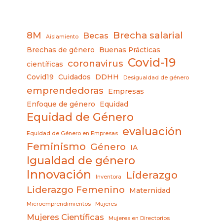
8M
Brecha salarial
Becas
Aislamiento
Brechas de género
Buenas Prácticas
Covid-19
coronavirus
científicas
Covid19
Cuidados
DDHH
Desigualdad de género
emprendedoras
Empresas
Enfoque de género
Equidad
Equidad de Género
evaluación
Equidad de Género en Empresas
Feminismo
Género
IA
Igualdad de género
Innovación
Liderazgo
Inventora
Liderazgo Femenino
Maternidad
Microemprendimientos
Mujeres
Mujeres Científicas
Mujeres en Directorios