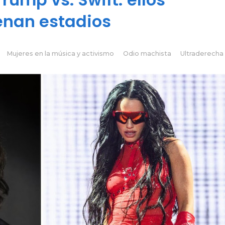
enan estadios
Mujeres en la música y activismo
Odio machista
Ultraderecha