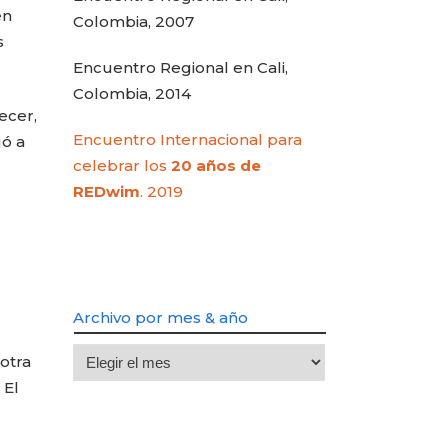
en
Colombia, 2007
s
Encuentro Regional en Cali,
Colombia, 2014
ecer,
Encuentro Internacional para
gó a
celebrar los
20 años de
REDwim
. 2019
Archivo por mes & año
Archivo
 otra
por
 El
mes
&