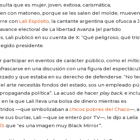
ulta que es mujer, joven, exitosa, carismática,
en con matoneo, porque se les salen del molde, mueven
urre con
Lali Espósito
, la cantante argentina que ofusca a J
 avance electoral de La libertad Avanza (el partido
, Lali publicó en su cuenta de X: “Qué peligroso, qué tris
legido presidente.
or participar en eventos de carácter público, como el míti
enfrascarse en una discusión con una figura del espectácul
ezado y que estaba en su derecho de defenderse. “No t
ir del arte necesitás fondos del estado, sos un empleado pú
e propaganda política”. La acusó de hacer
play back
, e incl
CARLA PILLA
PATRICIA JAC
 en la que Lali lleva una bolsa de dinero mientras es
tridos —que simbolizaban a
chicos pobres del Chaco
—, a
e sus burlas, Lali —que se enteró por TV—, le dijo a Leila
AÍS
que “es una imagen muy Black Mirror”.