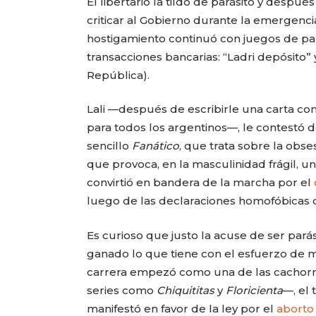
El libertario la tildó de parásito y despu
criticar al Gobierno durante la emergencia
hostigamiento continuó con juegos de pal
transacciones bancarias: “Ladri depósito”
República).
Lali —después de escribirle una carta c
para todos los argentinos—, le contestó d
sencillo
Fanático
, que trata sobre la obs
que provoca, en la masculinidad frágil, 
convirtió en bandera de la marcha por el
luego de las declaraciones homofóbicas 
Es curioso que justo la acuse de ser pará
ganado lo que tiene con el esfuerzo de 
carrera empezó como una de las cachorr
series como
Chiquititas
y
Floricienta
—, el
manifestó en favor de la ley por el
aborto