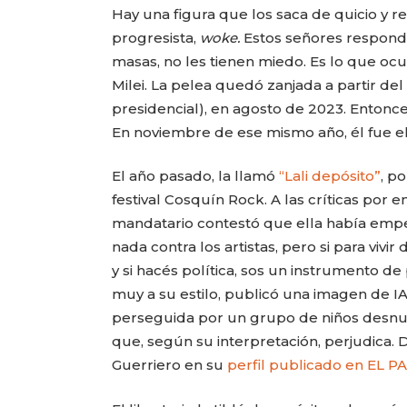
Hay una figura que los saca de quicio y res
progresista,
woke.
Estos señores respond
masas, no les tienen miedo. Es lo que oc
Milei. La pelea quedó zanjada a partir del
presidencial), en agosto de 2023. Entonces
En noviembre de ese mismo año, él fue e
El año pasado, la llamó
“Lali depósito”
, p
festival Cosquín Rock. A las críticas por 
mandatario contestó que ella había emp
nada contra los artistas, pero si para viv
y si hacés política, sos un instrumento d
muy a su estilo, publicó una imagen de IA
perseguida por un grupo de niños desnu
que, según su interpretación, perjudica. D
Guerriero en su
perfil publicado en EL P