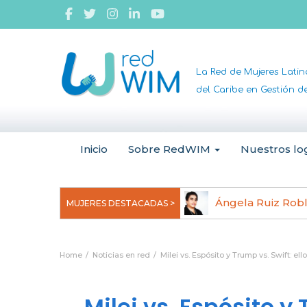
La Red de Mujeres Lati
del Caribe en Gestión 
Inicio
Sobre RedWIM
Nuestros lo
jeoma Uchegbu, pionera en
Ángela Ruiz Rob
MUJERES DESTACADAS >
anomedicina
Home
Noticias en red
Milei vs. Espósito y Trump vs. Swift: el
Milei vs. Espósito y 