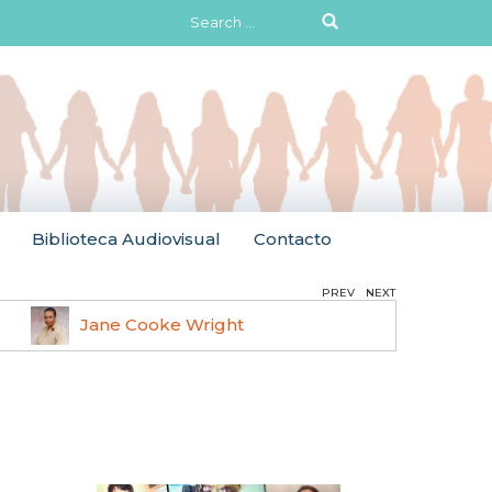
Search
for:
Biblioteca Audiovisual
Contacto
PREV
NEXT
Jane Cooke Wright
Ruth 