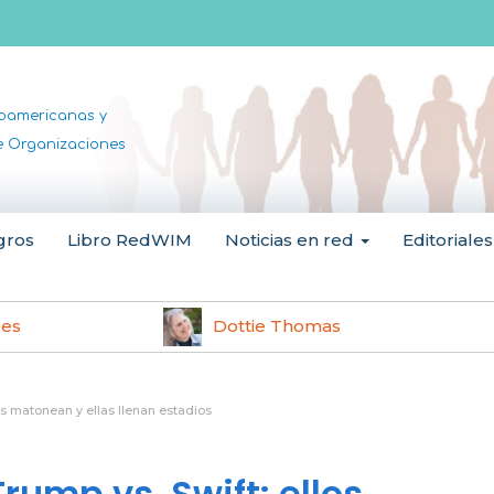
noamericanas y
de Organizaciones
gros
Libro RedWIM
Noticias en red
Editoriales
les
Dottie Thomas
los matonean y ellas llenan estadios
Trump vs. Swift: ellos