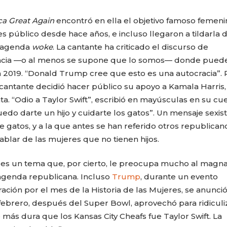
a Great Again
encontró en ella el objetivo famoso femeni
s público desde hace años, e incluso llegaron a tildarla 
a agenda
woke
. La cantante ha criticado el discurso de
acia —o al menos se supone que lo somos— donde pued
o en 2019. “Donald Trump cree que esto es una autocracia”.
 cantante decidió hacer público su apoyo a Kamala Harris,
. “Odio a Taylor Swift”, escribió en mayúsculas en su cu
edo darte un hijo y cuidarte los gatos”. Un mensaje sexis
de gatos, y a la que antes se han referido otros republican
ablar de las mujeres que no tienen hijos.
al es un tema que, por cierto, le preocupa mucho al magn
 agenda republicana. Incluso
Trump
, durante un evento
ción por el mes de la Historia de las Mujeres, se anunci
n febrero, después del Super Bowl, aprovechó para ridiculi
 más dura que los Kansas City Cheafs fue Taylor Swift. La