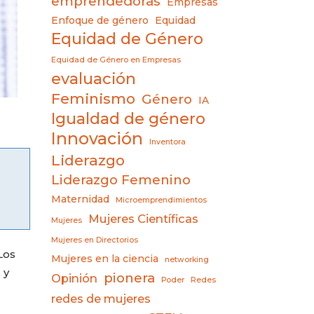
emprendedoras
Empresas
Enfoque de género
Equidad
Equidad de Género
Equidad de Género en Empresas
evaluación
Feminismo
Género
IA
Igualdad de género
Innovación
Inventora
Liderazgo
Liderazgo Femenino
Maternidad
Microemprendimientos
Mujeres Científicas
Mujeres
Mujeres en Directorios
Los
Mujeres en la ciencia
networking
 y
pionera
Opinión
Poder
Redes
redes de mujeres