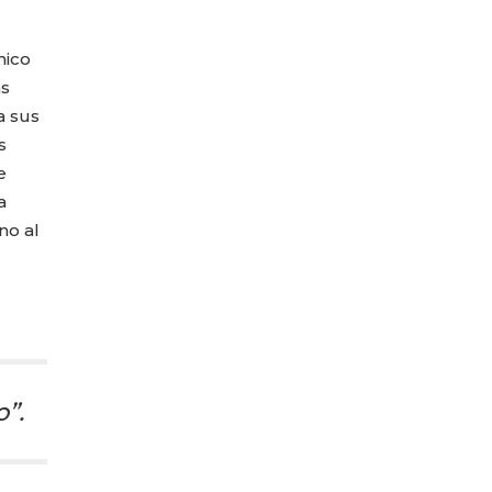
nico
as
a sus
s
e
a
no al
”.