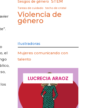
STEM
Sesgos de género
Tareas de cuidado
techo de cristal
Violencia de
avier
género
te”.
Ilustradoras
co
o, el
Mujeres comunicando con
engo
talento
blico,
uso,
QUES
LUCRECIA ARAOZ
LUCIA 
 los