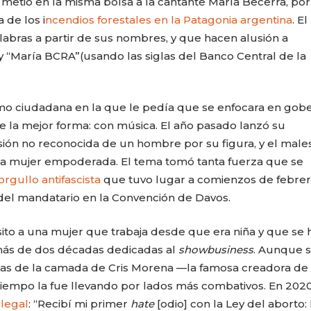
és metió en la misma bolsa a la cantante María Becerra, por
 de los i
ncendios forestales en la Patagonia argentina
. El
abras a partir de sus nombres, y que hacen alusión a
 y “María BCRA”(usando las siglas del Banco Central de la
omo ciudadana en la que le pedía que se enfocara en gob
e la mejor forma: con música. El año pasado lanzó su
esión no reconocida de un hombre por su figura, y el male
una mujer empoderada. El tema tomó tanta fuerza que se
orgullo antifascista
que tuvo lugar a comienzos de febrer
del mandatario en la Convención de Davos.
sito a una mujer que trabaja desde que era niña y que se 
más de dos décadas dedicadas al
showbusiness
. Aunque 
as de la camada de Cris Morena —la famosa creadora de
 tiempo la fue llevando por lados más combativos. En 2020
 legal
: “Recibí mi primer
hate
[odio] con la Ley del aborto: