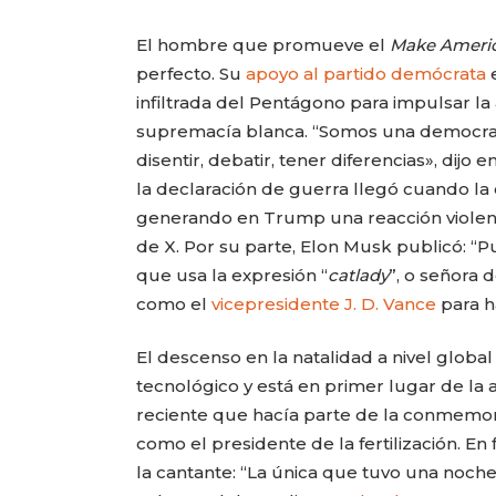
El hombre que promueve el
Make Americ
perfecto. Su
apoyo al partido demócrata
e
infiltrada del Pentágono para impulsar l
supremacía blanca. “Somos una democr
disentir, debatir, tener diferencias», dij
la declaración de guerra llegó cuando la
generando en Trump una reacción violenta
de X. Por su parte, Elon Musk publicó: “Pu
que usa la expresión “
catlady
”, o señora 
como el
vicepresidente J. D. Vance
para h
El descenso en la natalidad a nivel glob
tecnológico y está en primer lugar de la
reciente que hacía parte de la conmemora
como el presidente de la fertilización. E
la cantante: “La única que tuvo una noche