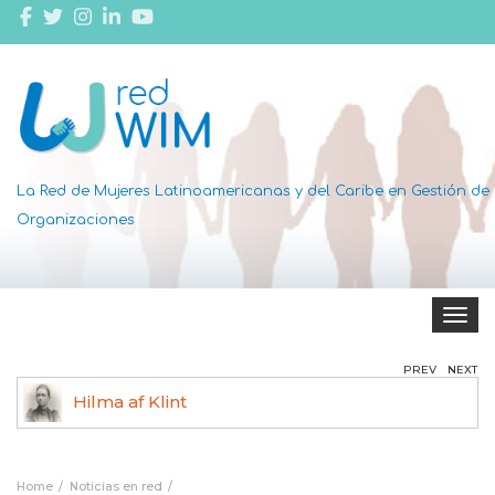
La Red de Mujeres Latinoamericanas y del Caribe en Gestión de
Organizaciones
Toggle 
PREV
NEXT
Hilma af Klint
Ag
Home
Noticias en red