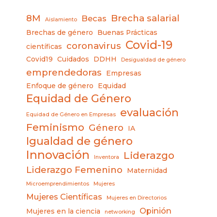
8M
Brecha salarial
Becas
Aislamiento
Brechas de género
Buenas Prácticas
Covid-19
coronavirus
científicas
Covid19
Cuidados
DDHH
Desigualdad de género
emprendedoras
Empresas
Enfoque de género
Equidad
Equidad de Género
evaluación
Equidad de Género en Empresas
Feminismo
Género
IA
Igualdad de género
Innovación
Liderazgo
Inventora
Liderazgo Femenino
Maternidad
Microemprendimientos
Mujeres
Mujeres Científicas
Mujeres en Directorios
Opinión
Mujeres en la ciencia
networking