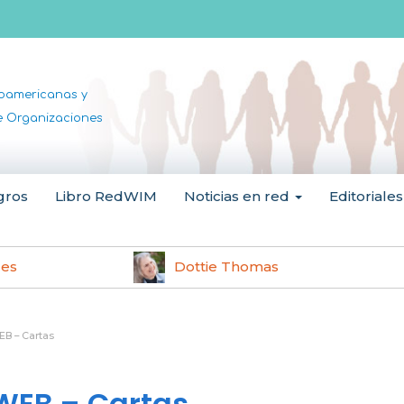
noamericanas y
de Organizaciones
gros
Libro RedWIM
Noticias en red
Editoriales
les
Dottie Thomas
B – Cartas
WEB – Cartas