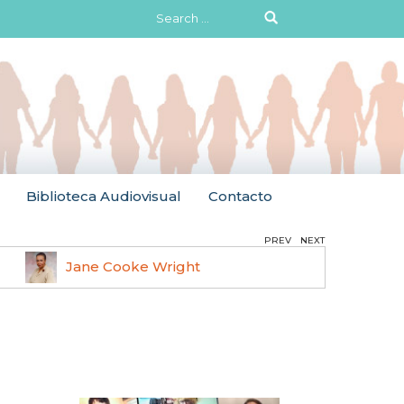
Search
for:
Biblioteca Audiovisual
Contacto
PREV
NEXT
Jane Cooke Wright
Ruth 