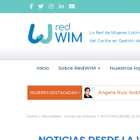
La Red de Mujeres Lati
del Caribe en Gestión 
Inicio
Sobre RedWIM
Nuestros lo
jeoma Uchegbu, pionera en
Ángela Ruiz Rob
MUJERES DESTACADAS >
anomedicina
Home
Newsletter - Cartas de lectoras
NOTICIAS DESDE LA WE
NOTICIAS DESDE LA 