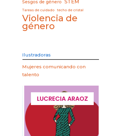
STEM
Sesgos de género
Tareas de cuidado
techo de cristal
Violencia de
género
Ilustradoras
Mujeres comunicando con
talento
QUES
LUCRECIA ARAOZ
LUCIA 