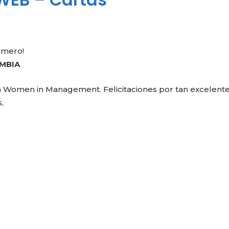
úmero!
OMBIA
n Women in Management. Felicitaciones por tan excelent
,