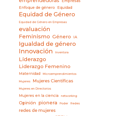
emprendedoras
Empresas
Enfoque de género
Equidad
Equidad de Género
Equidad de Género en Empresas
evaluación
Feminismo
Género
IA
Igualdad de género
Innovación
Inventora
Liderazgo
Liderazgo Femenino
Maternidad
Microemprendimientos
Mujeres Científicas
Mujeres
Mujeres en Directorios
Mujeres en la ciencia
networking
pionera
Opinión
Poder
Redes
redes de mujeres