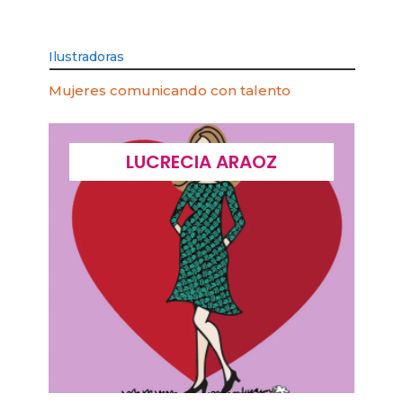
Ilustradoras
Mujeres comunicando con talento
LUCRECIA ARAOZ