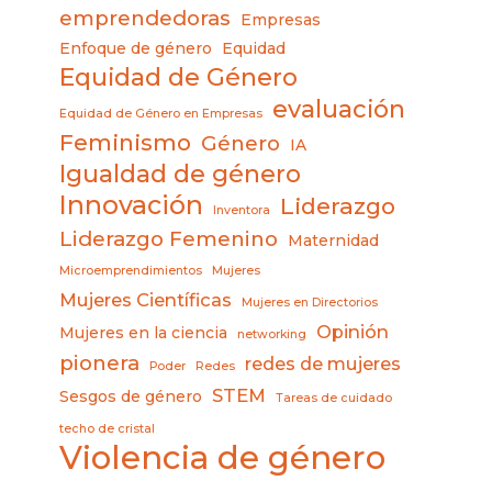
emprendedoras
Empresas
Enfoque de género
Equidad
Equidad de Género
evaluación
Equidad de Género en Empresas
Feminismo
Género
IA
Igualdad de género
Innovación
Liderazgo
Inventora
Liderazgo Femenino
Maternidad
Microemprendimientos
Mujeres
Mujeres Científicas
Mujeres en Directorios
Opinión
Mujeres en la ciencia
networking
pionera
redes de mujeres
Poder
Redes
STEM
Sesgos de género
Tareas de cuidado
techo de cristal
Violencia de género