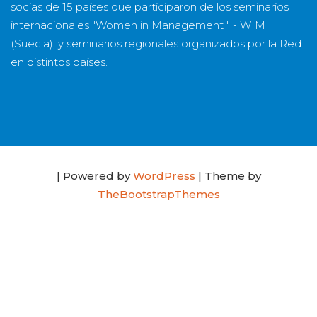
socias
de
15 países
que participaron de los seminarios
internacionales "Women in Management " - WIM
(Suecia), y seminarios regionales organizados por la Red
en distintos países.
| Powered by
WordPress
| Theme by
TheBootstrapThemes