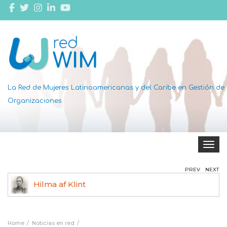
La Red de Mujeres Latinoamericanas y del Caribe en Gestión de
Organizaciones
Toggle 
PREV
NEXT
Hilma af Klint
Ag
Home
Noticias en red