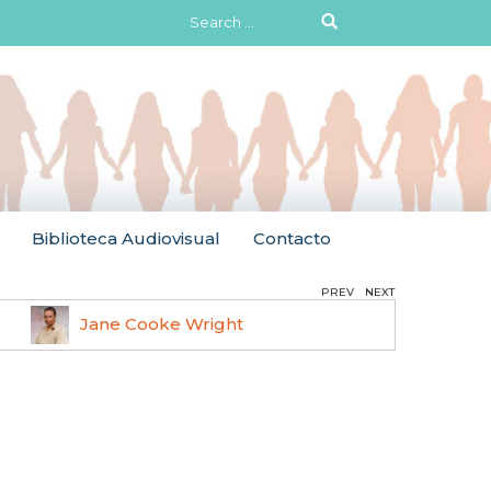
Search
for:
Biblioteca Audiovisual
Contacto
PREV
NEXT
Jane Cooke Wright
Ruth 