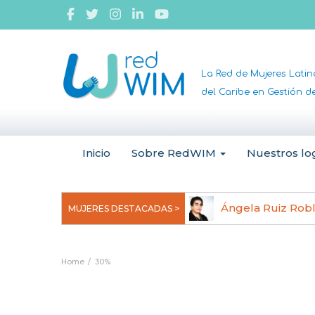
La Red de Mujeres Lati
del Caribe en Gestión 
Inicio
Sobre RedWIM
Nuestros lo
jeoma Uchegbu, pionera en
Ángela Ruiz Rob
MUJERES DESTACADAS >
anomedicina
Home
30%