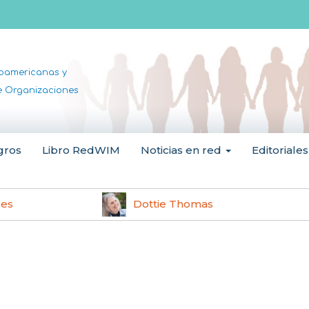
noamericanas y
de Organizaciones
gros
Libro RedWIM
Noticias en red
Editoriales
les
Dottie Thomas