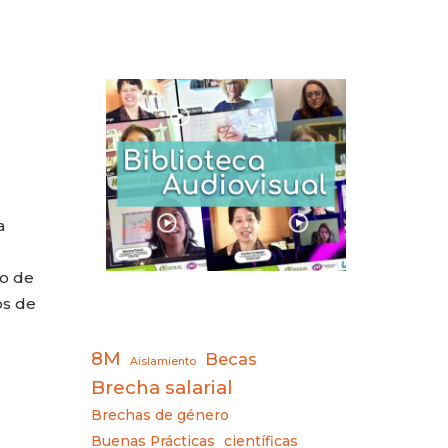
a
o de
os de
8M
Becas
Aislamiento
Brecha salarial
Brechas de género
Buenas Prácticas
científicas