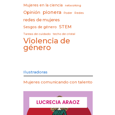
Mujeres en la ciencia
networking
pionera
Opinión
Poder
Redes
redes de mujeres
STEM
Sesgos de género
Tareas de cuidado
techo de cristal
Violencia de
género
Ilustradoras
Mujeres comunicando con talento
CQUES
LUCRECIA ARAOZ
LU