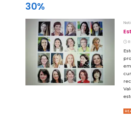
30%
Noti
Es
8
Est
pro
emp
cum
rec
Val
est
RE