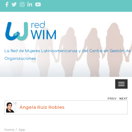
La Red de Mujeres Latinoamericanas y del Caribe en Gestión de
Organizaciones
Toggle 
PREV
NEXT
Ángela Ruiz Robles
Home
App