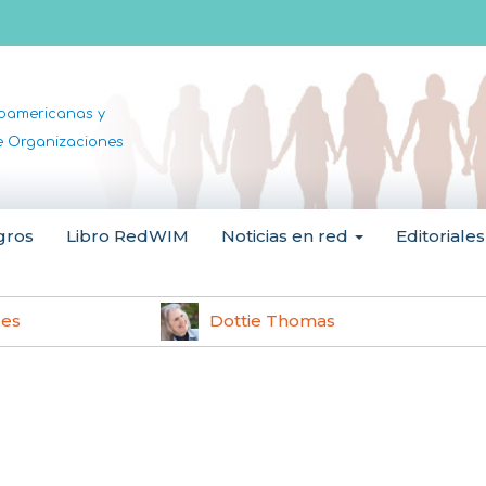
noamericanas y
de Organizaciones
gros
Libro RedWIM
Noticias en red
Editoriales
les
Dottie Thomas