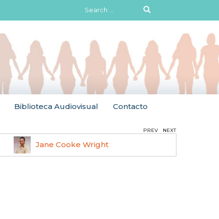
Search
for:
Biblioteca Audiovisual
Contacto
PREV
NEXT
Jane Cooke Wright
Ruth 