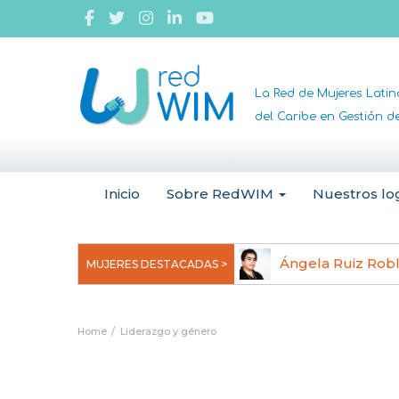
La Red de Mujeres Lati
del Caribe en Gestión 
Inicio
Sobre RedWIM
Nuestros lo
jeoma Uchegbu, pionera en
Ángela Ruiz Rob
MUJERES DESTACADAS >
anomedicina
Home
Liderazgo y género