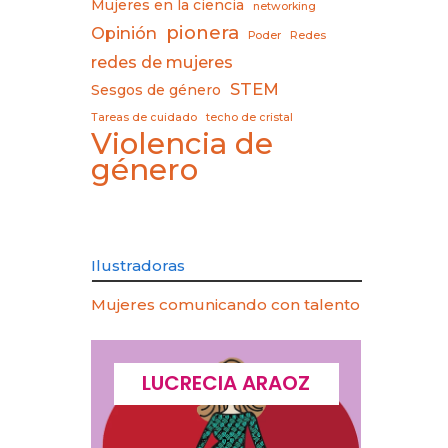
Mujeres en la ciencia
networking
pionera
Opinión
Poder
Redes
redes de mujeres
STEM
Sesgos de género
Tareas de cuidado
techo de cristal
Violencia de
género
Ilustradoras
Mujeres comunicando con talento
CQUES
LUCRECIA ARAOZ
LU