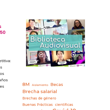
s
 50
itiva:
as
dos
 años
8M
Becas
Aislamiento
res
Brecha salarial
Brechas de género
Buenas Prácticas
científicas