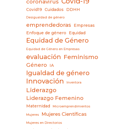
Covid-19
coronavirus
Covid19
Cuidados
DDHH
Desigualdad de género
emprendedoras
Empresas
Enfoque de género
Equidad
Equidad de Género
Equidad de Género en Empresas
evaluación
Feminismo
Género
IA
Igualdad de género
Innovación
Inventora
Liderazgo
Liderazgo Femenino
Maternidad
Microemprendimientos
Mujeres Científicas
Mujeres
Mujeres en Directorios