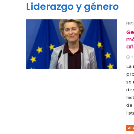
Liderazgo y género
Noti
Ge
má
añ
9
La 
pro
se 
dem
his
de 
lis
RE