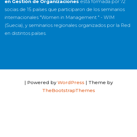
en Gestión de Organizaciones
está formada por
72
socias
de
15 países
que participaron de los seminarios
internacionales "Women in Management " - WIM
(Suecia), y seminarios regionales organizados por la Red
en distintos países.
| Powered by
WordPress
| Theme by
TheBootstrapThemes