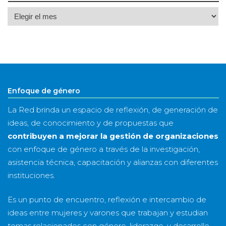
Archivo
por
mes
&
año
Enfoque de género
La Red brinda un espacio de reflexión, de generación de
ideas, de conocimiento y de propuestas que
contribuyen a mejorar la gestión de organizaciones
con enfoque de género a través de la investigación,
asistencia técnica, capacitación y alianzas con diferentes
instituciones.
Es un punto de encuentro, reflexión e intercambio de
ideas entre mujeres y varones que trabajan y estudian
temas relacionados con género, liderazgo, y desarrollo