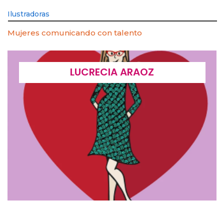
Ilustradoras
Mujeres comunicando con talento
LUCRECIA ARAOZ