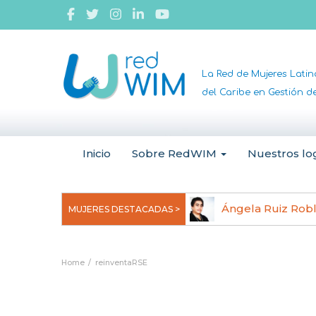
La Red de Mujeres Lati
del Caribe en Gestión 
Inicio
Sobre RedWIM
Nuestros lo
jeoma Uchegbu, pionera en
Ángela Ruiz Rob
MUJERES DESTACADAS >
anomedicina
Home
reinventaRSE