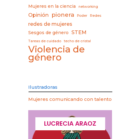
Mujeres en la ciencia
networking
pionera
Opinión
Poder
Redes
redes de mujeres
STEM
Sesgos de género
Tareas de cuidado
techo de cristal
Violencia de
género
Ilustradoras
Mujeres comunicando con talento
CQUES
LUCRECIA ARAOZ
LU