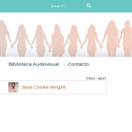
Search
for:
Biblioteca Audiovisual
Contacto
PREV
NEXT
Jane Cooke Wright
Ruth 