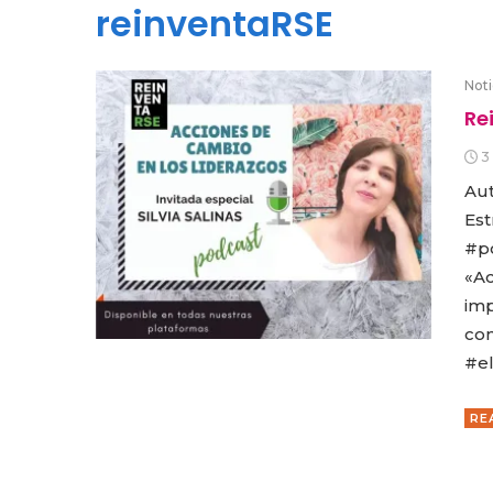
reinventaRSE
Noti
Re
3
Aut
Est
#po
«Ac
im
con
#el
RE