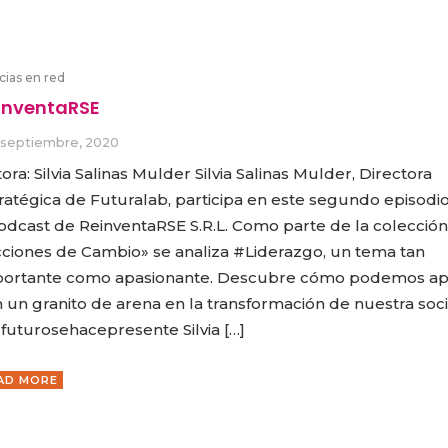
cias en red
inventaRSE
 septiembre, 2020
ora: Silvia Salinas Mulder Silvia Salinas Mulder, Directora
ratégica de Futuralab, participa en este segundo episodi
dcast de ReinventaRSE S.R.L. Como parte de la colección
ciones de Cambio» se analiza #Liderazgo, un tema tan
portante como apasionante. Descubre cómo podemos ap
 un granito de arena en la transformación de nuestra soc
futurosehacepresente Silvia […]
AD MORE