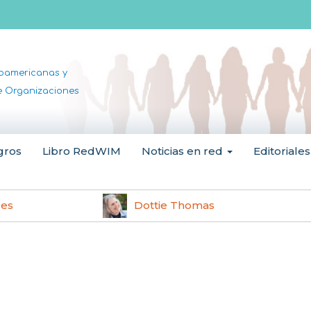
noamericanas y
de Organizaciones
gros
Libro RedWIM
Noticias en red
Editoriales
les
Dottie Thomas