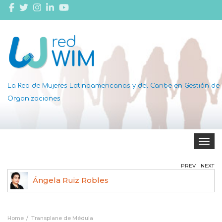
La Red de Mujeres Latinoamericanas y del Caribe en Gestión de
Organizaciones
Toggle 
PREV
NEXT
Ángela Ruiz Robles
Home
Transplane de Médula