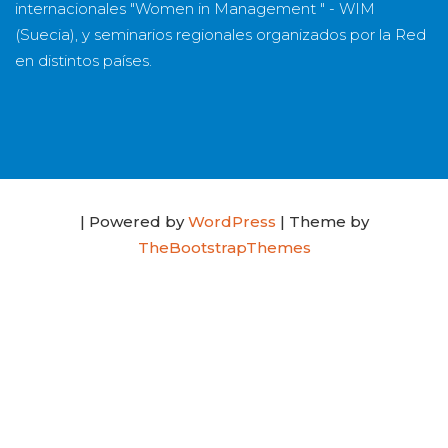
internacionales "Women in Management " - WIM
(Suecia), y seminarios regionales organizados por la Red
en distintos países.
| Powered by
WordPress
| Theme by
TheBootstrapThemes