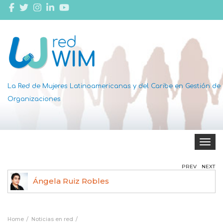
La Red de Mujeres Latinoamericanas y del Caribe en Gestión de
Organizaciones
Toggle 
PREV
NEXT
Ángela Ruiz Robles
Home
Noticias en red