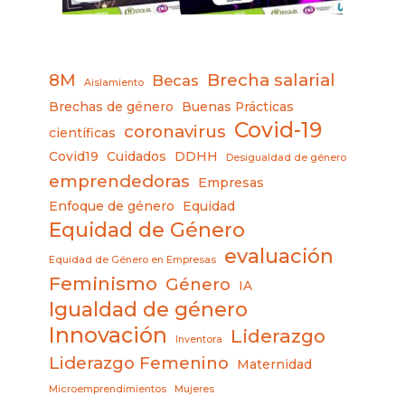
8M
Brecha salarial
Becas
Aislamiento
Brechas de género
Buenas Prácticas
Covid-19
coronavirus
científicas
Covid19
Cuidados
DDHH
Desigualdad de género
emprendedoras
Empresas
Enfoque de género
Equidad
Equidad de Género
evaluación
Equidad de Género en Empresas
Feminismo
Género
IA
Igualdad de género
Innovación
Liderazgo
Inventora
Liderazgo Femenino
Maternidad
Microemprendimientos
Mujeres