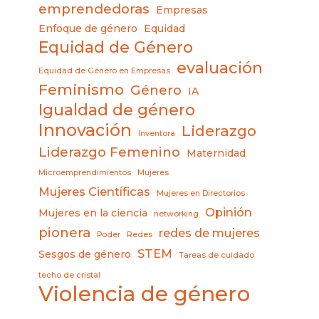
emprendedoras
Empresas
Enfoque de género
Equidad
Equidad de Género
evaluación
Equidad de Género en Empresas
Feminismo
Género
IA
Igualdad de género
Innovación
Liderazgo
Inventora
Liderazgo Femenino
Maternidad
Microemprendimientos
Mujeres
Mujeres Científicas
Mujeres en Directorios
Opinión
Mujeres en la ciencia
networking
pionera
redes de mujeres
Poder
Redes
STEM
Sesgos de género
Tareas de cuidado
techo de cristal
Violencia de género