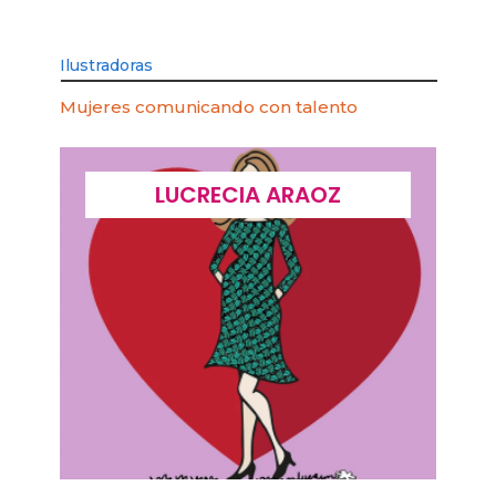
Ilustradoras
Mujeres comunicando con talento
LUCRECIA ARAOZ