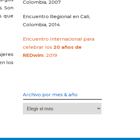
Colombia, 2007
s. Son
s que
Encuentro Regional en Cali,
Colombia, 2014
Encuentro Internacional para
celebrar los
20 años de
ujeres
REDwim
. 2019
en los
Archivo por mes & año
Archivo
por
mes
&
año