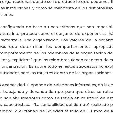
ra organizacional, donde se reproduce lo que podemos 
as instituciones, y como se manifiesta en los distintos as
uciones.
 configurada en base a unos criterios que son imposib
ultura interpretada como el conjunto de experiencias, há
acteriza a una organización. Los valores de la organi
tivas que determinan los comportamientos apropiad
el comportamiento de los miembros de la organización d
itos y explícitos” que los miembros tienen respecto de c
 organización. Es sobre todo en estos supuestos no expl
unidades para las mujeres dentro de las organizaciones.
CARLA PILLA
PATRICIA JAC
 y capacidad. Depende de relaciones informales, en las 
 trabajando y donando tiempo, para que otros se rela
do son abrumadores como se refleja en multitud de es
s, cabe destacar “La contabilidad del tiempo” realizado 
iempo”, o el trabajo de Soledad Murillo en “El mito de l