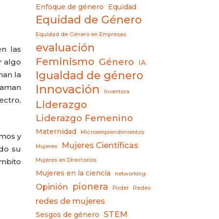
Enfoque de género
Equidad
Equidad de Género
Equidad de Género en Empresas
evaluación
n las
Feminismo
Género
r algo
IA
Igualdad de género
man la
claman
Innovación
Inventora
ectro,
Liderazgo
Liderazgo Femenino
Maternidad
Microemprendimientos
smos y
Mujeres Científicas
Mujeres
ndo su
Mujeres en Directorios
ámbito
Mujeres en la ciencia
networking
pionera
Opinión
Poder
Redes
redes de mujeres
STEM
Sesgos de género