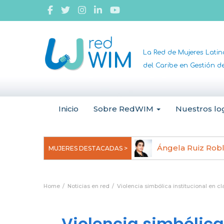
La Red de Mujeres Lati
del Caribe en Gestión 
Inicio
Sobre RedWIM
Nuestros lo
jeoma Uchegbu, pionera en
Ángela Ruiz Rob
MUJERES DESTACADAS >
anomedicina
Home
Noticias en red
Violencia simbólica institucional en c
Violencia simbólica