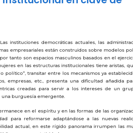
 Las instituciones democráticas actuales, las administra
stemas empresariales están construidos sobre modelos pol
X, por tanto son espacios masculinos basados en el ejercic
ujeres en las estructuras institucionales tiene aristas, q
“lo político”, transitar entre los mecanismos ya estableci
idos, empresas, etc., presenta una dificultad añadida pa
tricas creadas para servir a los intereses de un gru
de una burguesía emergente.
ermanece en el espíritu y en las formas de las organiza
dad para reformarse adaptándose a las nuevas reali
bilidad actual, en este rígido panorama irrumpen las m