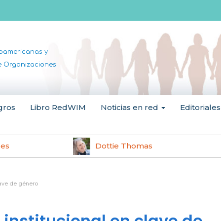
noamericanas y
de Organizaciones
gros
Libro RedWIM
Noticias en red
Editoriales
les
Dottie Thomas
lave de género
 institucional en clave de