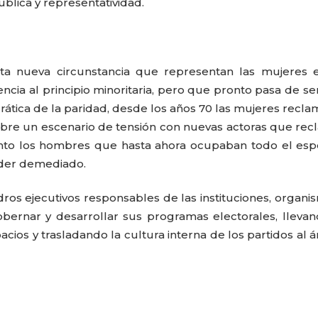
lica y representatividad.
ta nueva circunstancia que representan las mujeres e
ncia al principio minoritaria, pero que pronto pasa de se
ática de la paridad, desde los años 70 las mujeres recla
Se abre un escenario de tensión con nuevas actoras que re
anto los hombres que hasta ahora ocupaban todo el esp
poder demediado.
ros ejecutivos responsables de las instituciones, organi
bernar y desarrollar sus programas electorales, lleva
acios y trasladando la cultura interna de los partidos al 