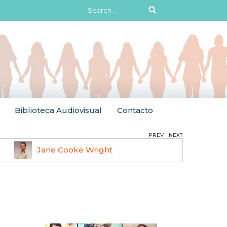
Search
for:
Biblioteca Audiovisual
Contacto
PREV
NEXT
Jane Cooke Wright
Ruth 