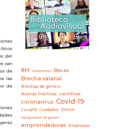
ciones
íticos
io del
ue van
8M
Becas
dos de
Aislamiento
Brecha salarial
ra las
po de
Brechas de género
Buenas Prácticas
científicas
Covid-19
coronavirus
ciones
Covid19
Cuidados
DDHH
dades
Desigualdad de género
ujeres
emprendedoras
Empresas