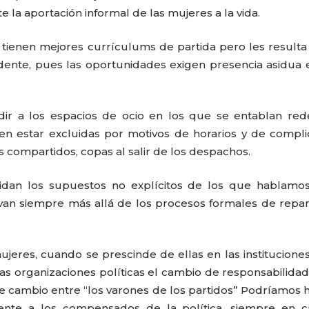
 la aportación informal de las mujeres a la vida.
tienen mejores currículums de partida pero les resulta d
ente, pues las oportunidades exigen presencia asidua 
dir a los espacios de ocio en los que se entablan re
en estar excluidas por motivos de horarios y de compli
 compartidos, copas al salir de los despachos.
lidan los supuestos no explícitos de los que hablamo
 van siempre más allá de los procesos formales de repa
ujeres, cuando se prescinde de ellas en las instituciones
las organizaciones políticas el cambio de responsabilida
cambio entre “los varones de los partidos” Podríamos 
frente a los compensados de la política, siempre en 