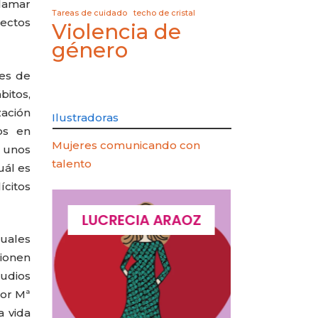
llamar
Tareas de cuidado
techo de cristal
pectos
Violencia de
género
les de
bitos,
zación
Ilustradoras
os en
Mujeres comunicando con
e unos
talento
uál es
ícitos
QUES
LUCRECIA ARAOZ
LUCIA 
cuales
cionen
tudios
por Mª
a vida