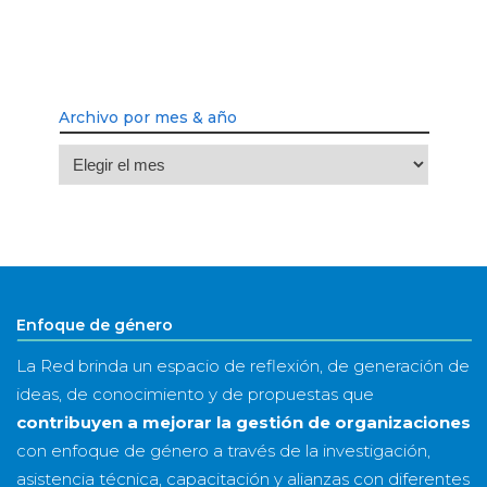
Archivo por mes & año
Archivo
por
mes
&
año
Enfoque de género
La Red brinda un espacio de reflexión, de generación de
ideas, de conocimiento y de propuestas que
contribuyen a mejorar la gestión de organizaciones
con enfoque de género a través de la investigación,
asistencia técnica, capacitación y alianzas con diferentes