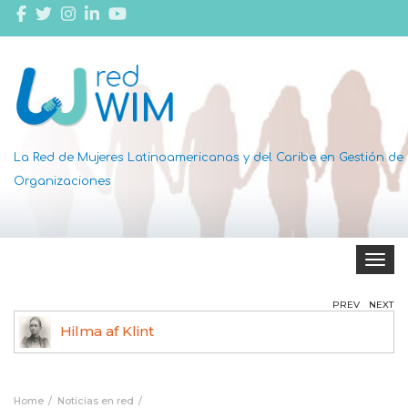
La Red de Mujeres Latinoamericanas y del Caribe en Gestión de
Organizaciones
Toggle 
PREV
NEXT
Hilma af Klint
Ag
Home
Noticias en red