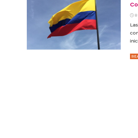
Co
8
Las
con
ini
RE