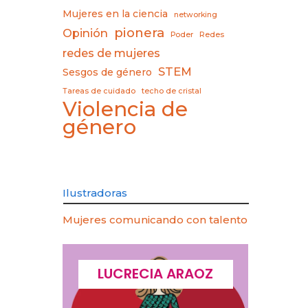
Mujeres en la ciencia
networking
pionera
Opinión
Poder
Redes
redes de mujeres
STEM
Sesgos de género
Tareas de cuidado
techo de cristal
Violencia de
género
Ilustradoras
Mujeres comunicando con talento
CQUES
LUCRECIA ARAOZ
LU