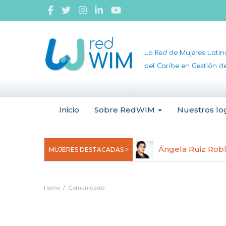
La Red de Mujeres Lati
del Caribe en Gestión 
Inicio
Sobre RedWIM
Nuestros lo
jeoma Uchegbu, pionera en
Ángela Ruiz Rob
MUJERES DESTACADAS >
anomedicina
Home
Comunicado