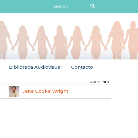
Search
for:
Biblioteca Audiovisual
Contacto
PREV
NEXT
Jane Cooke Wright
Ruth 