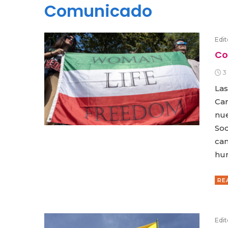
Comunicado
Edit
Co
3
Las
Car
nue
Soc
cam
hum
RE
Edit