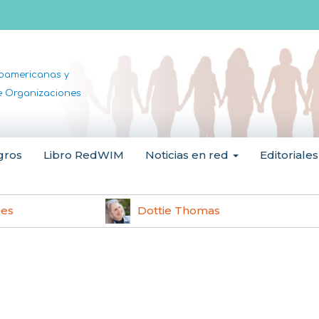
noamericanas y
de Organizaciones
gros
Libro RedWIM
Noticias en red
Editoriales
les
Dottie Thomas