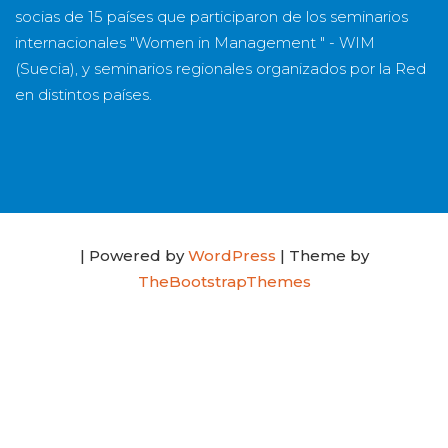
socias
de
15 países
que participaron de los seminarios
internacionales "Women in Management " - WIM
(Suecia), y seminarios regionales organizados por la Red
en distintos países.
| Powered by
WordPress
| Theme by
TheBootstrapThemes