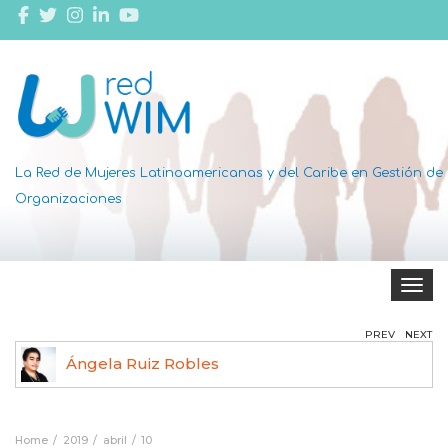
La Red de Mujeres Latinoamericanas y del Caribe en Gestión de
Organizaciones
Toggle 
PREV
NEXT
Ángela Ruiz Robles
Home
2019
abril
10