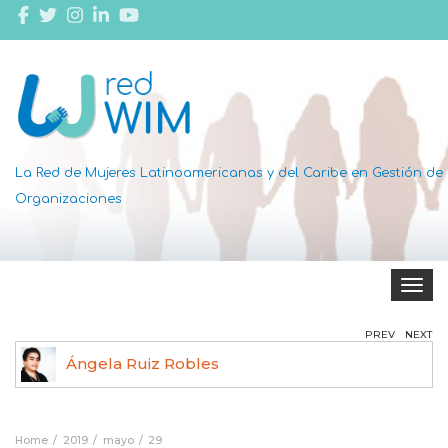
La Red de Mujeres Latinoamericanas y del Caribe en Gestión de
Organizaciones
Toggle 
PREV
NEXT
Ángela Ruiz Robles
Home
2019
mayo
29