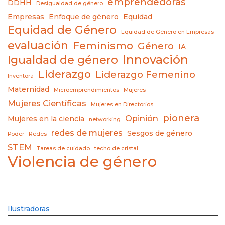
emprendedoras
DDHH
Desigualdad de género
Empresas
Enfoque de género
Equidad
Equidad de Género
Equidad de Género en Empresas
evaluación
Feminismo
Género
IA
Innovación
Igualdad de género
Liderazgo
Liderazgo Femenino
Inventora
Maternidad
Microemprendimientos
Mujeres
Mujeres Científicas
Mujeres en Directorios
pionera
Opinión
Mujeres en la ciencia
networking
redes de mujeres
Sesgos de género
Poder
Redes
STEM
Tareas de cuidado
techo de cristal
Violencia de género
Ilustradoras