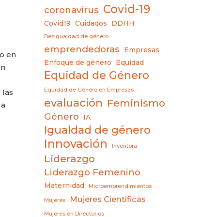
Covid-19
coronavirus
Covid19
Cuidados
DDHH
Desigualdad de género
emprendedoras
Empresas
mo en
Enfoque de género
Equidad
en
Equidad de Género
Equidad de Género en Empresas
 las
evaluación
Feminismo
 a
Género
IA
Igualdad de género
Innovación
Inventora
Liderazgo
Liderazgo Femenino
Maternidad
Microemprendimientos
Mujeres Científicas
Mujeres
Mujeres en Directorios