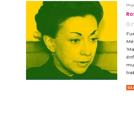
Muj
Ro
2
Fue
Méx
‘Ma
énf
muj
tra
RE