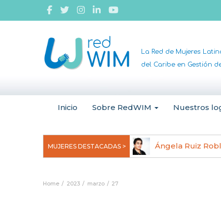
La Red de Mujeres Lati
del Caribe en Gestión 
Inicio
Sobre RedWIM
Nuestros lo
jeoma Uchegbu, pionera en
Ángela Ruiz Rob
MUJERES DESTACADAS >
anomedicina
Home
2023
marzo
27