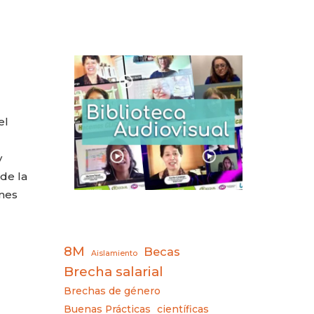
el
y
 de la
ones
8M
Becas
Aislamiento
Brecha salarial
Brechas de género
Buenas Prácticas
científicas