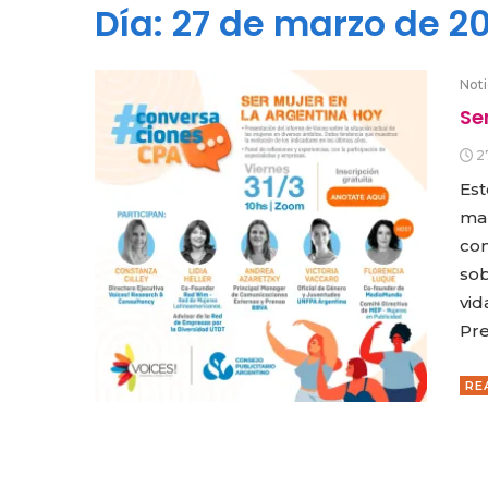
Día:
27 de marzo de 2
Noti
Se
2
Est
mar
con
sob
vid
Pre
RE