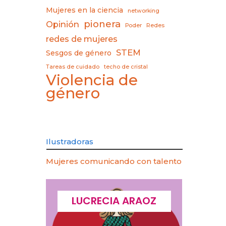
Mujeres en la ciencia
networking
pionera
Opinión
Poder
Redes
redes de mujeres
STEM
Sesgos de género
Tareas de cuidado
techo de cristal
Violencia de
género
Ilustradoras
Mujeres comunicando con talento
CQUES
LUCRECIA ARAOZ
LU