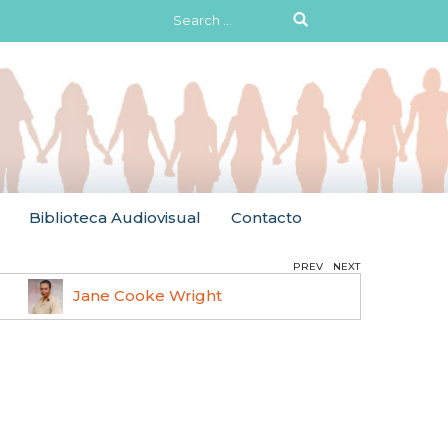
Search
for:
Biblioteca Audiovisual
Contacto
PREV
NEXT
Jane Cooke Wright
Ruth 