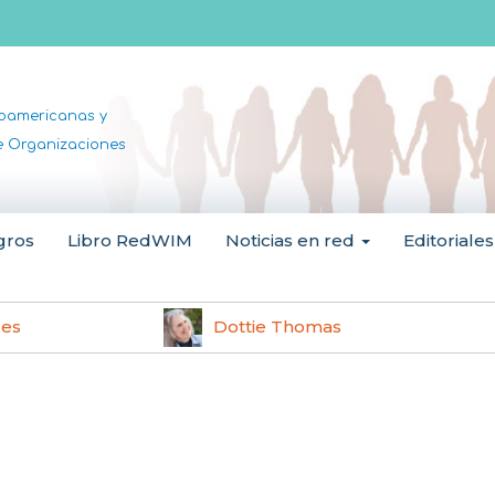
noamericanas y
de Organizaciones
gros
Libro RedWIM
Noticias en red
Editoriales
les
Dottie Thomas