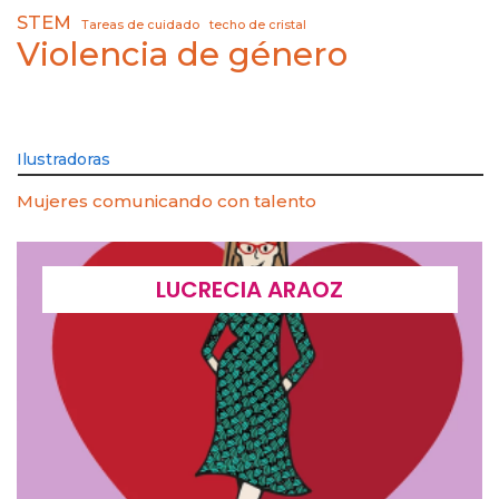
STEM
Tareas de cuidado
techo de cristal
Violencia de género
Ilustradoras
Mujeres comunicando con talento
LUCRECIA ARAOZ