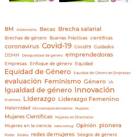
8M
Brecha salarial
Becas
Aislamiento
Brechas de género
Buenas Prácticas
científicas
Covid-19
coronavirus
Covid19
Cuidados
emprendedoras
DDHH
Desigualdad de género
Empresas
Enfoque de género
Equidad
Equidad de Género
Equidad de Género en Empresas
evaluación
Feminismo
Género
IA
Innovación
Igualdad de género
Liderazgo
Liderazgo Femenino
Inventora
Maternidad
Microemprendimientos
Mujeres
Mujeres Científicas
Mujeres en Directorios
pionera
Opinión
Mujeres en la ciencia
networking
redes de mujeres
Sesgos de género
Poder
Redes