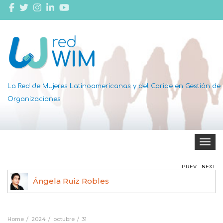
La Red de Mujeres Latinoamericanas y del Caribe en Gestión de
Organizaciones
Toggle 
PREV
NEXT
Ángela Ruiz Robles
Home
2024
octubre
31