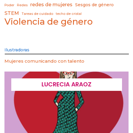
redes de mujeres
Sesgos de género
Poder
Redes
STEM
Tareas de cuidado
techo de cristal
Violencia de género
Ilustradoras
Mujeres comunicando con talento
LUCRECIA ARAOZ