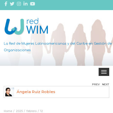
La Red de Mujeres Latinoamericanas y del Caribe en Gestión de
Organizaciones
Toggle 
PREV
NEXT
Ángela Ruiz Robles
Home
2025
febrero
12