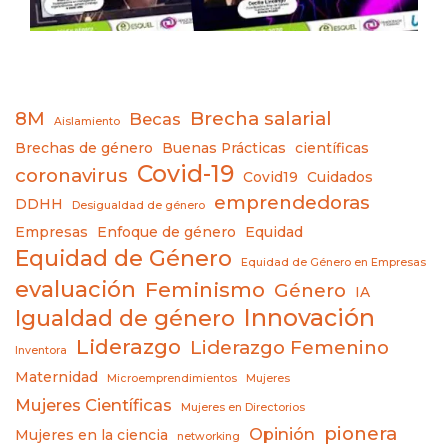
8M
Brecha salarial
Becas
Aislamiento
Brechas de género
Buenas Prácticas
científicas
Covid-19
coronavirus
Covid19
Cuidados
emprendedoras
DDHH
Desigualdad de género
Empresas
Enfoque de género
Equidad
Equidad de Género
Equidad de Género en Empresas
evaluación
Feminismo
Género
IA
Innovación
Igualdad de género
Liderazgo
Liderazgo Femenino
Inventora
Maternidad
Microemprendimientos
Mujeres
Mujeres Científicas
Mujeres en Directorios
pionera
Opinión
Mujeres en la ciencia
networking