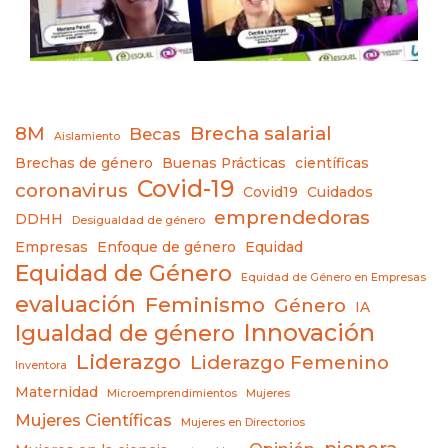
8M
Brecha salarial
Becas
Aislamiento
Brechas de género
Buenas Prácticas
científicas
Covid-19
coronavirus
Covid19
Cuidados
emprendedoras
DDHH
Desigualdad de género
Empresas
Enfoque de género
Equidad
Equidad de Género
Equidad de Género en Empresas
evaluación
Feminismo
Género
IA
Innovación
Igualdad de género
Liderazgo
Liderazgo Femenino
Inventora
Maternidad
Microemprendimientos
Mujeres
Mujeres Científicas
Mujeres en Directorios