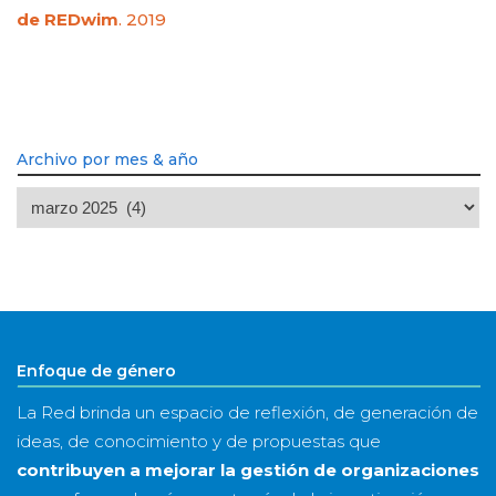
de REDwim
. 2019
Archivo por mes & año
Archivo
por
mes
&
año
Enfoque de género
La Red brinda un espacio de reflexión, de generación de
ideas, de conocimiento y de propuestas que
contribuyen a mejorar la gestión de organizaciones