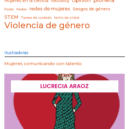
pionera
Opinión
Mujeres en la ciencia
networking
redes de mujeres
Sesgos de género
Poder
Redes
STEM
Tareas de cuidado
techo de cristal
Violencia de género
Ilustradoras
Mujeres comunicando con talento
LUCRECIA ARAOZ