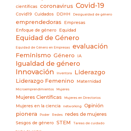
Covid-19
coronavirus
científicas
Covid19
Cuidados
DDHH
Desigualdad de género
emprendedoras
Empresas
Enfoque de género
Equidad
Equidad de Género
evaluación
Equidad de Género en Empresas
Feminismo
Género
IA
Igualdad de género
Innovación
Liderazgo
Inventora
Liderazgo Femenino
Maternidad
Microemprendimientos
Mujeres
Mujeres Científicas
Mujeres en Directorios
Opinión
Mujeres en la ciencia
networking
pionera
redes de mujeres
Poder
Redes
STEM
Sesgos de género
Tareas de cuidado