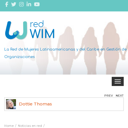
La Red de Mujeres Latinoamericanas y del Caribe en Gestión de
Organizaciones
Toggle 
PREV
NEXT
Dottie Thomas
Home
Noticias en red